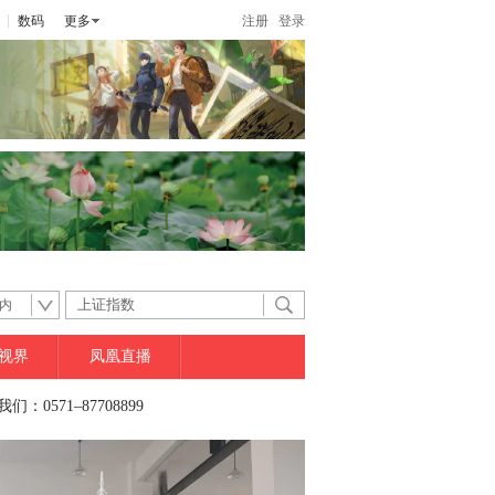
数码
更多
注册
登录
内
视界
凤凰直播
们：0571–87708899