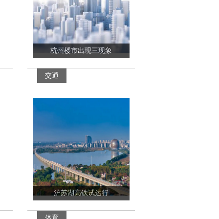
杭州楼市出现三现象
交通
沪苏湖高铁试运行
体育