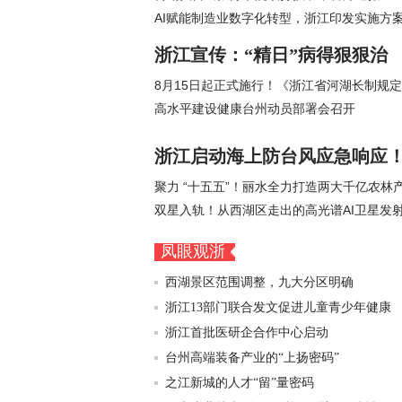
AI赋能制造业数字化转型，浙江印发实施方
浙江宣传：“精日”病得狠狠治
8月15日起正式施行！《浙江省河湖长制规
高水平建设健康台州动员部署会召开
浙江启动海上防台风应急响应
聚力 “十五五”！丽水全力打造两大千亿农林
双星入轨！从西湖区走出的高光谱AI卫星发
凤眼观浙
西湖景区范围调整，九大分区明确
浙江13部门联合发文促进儿童青少年健康
浙江首批医研企合作中心启动
台州高端装备产业的“上扬密码”
之江新城的人才“留”量密码