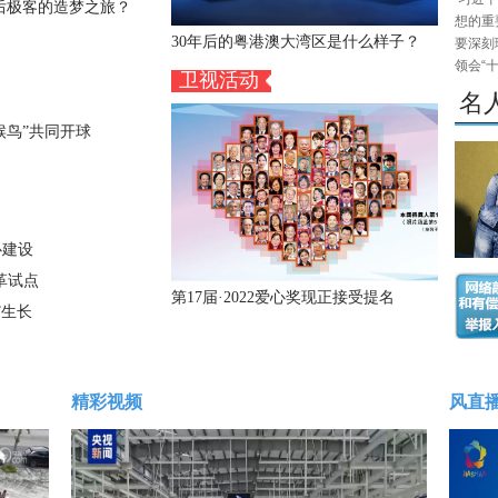
后极客的造梦之旅？
想的重
30年后的粤港澳大湾区是什么样子？
要深刻
领会“
卫视活动
名
候鸟”共同开球
心建设
革试点
第17届·2022爱心奖现正接受提名
”生长
精彩视频
风直