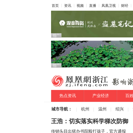
首页
资讯
视频
直播
凤凰卫视
财经
热点资讯
产业经济
百
城市导航：
杭州
温州
绍兴
王浩：切实落实科学梯次防御
传销头目出狱办书院殴打孩子，官方通报