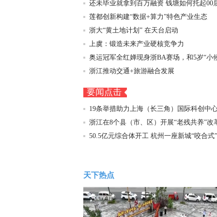
还未毕业就拿到百万融资 钱塘如何托起00
莲都创新构建“数据+算力”特色产业生态
浙大“黄土地计划” 在天台启动
上虞：锻造未来产业硬核竞争力
奥运冠军全红婵现身浙BA赛场，和5岁“小
浙江推动交通+旅游融合发展
要闻点击
19条举措助力上海（长三角）国际科创中
浙江在8个县（市、区）开展“老残共养”改
50.5亿元综合体开工 杭州一座新城“咬合式
天下热点