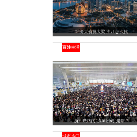
经济大省挑大梁 浙江怎么挑
百姓生活
浙江铁路的“流量密码”是啥？
城市热门