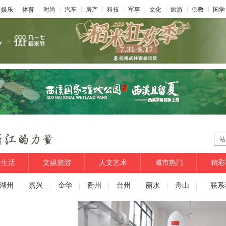
娱乐
体育
时尚
汽车
房产
科技
军事
文化
旅游
佛教
国学
站
姓生活
文娱旅游
人文艺术
城市热门
精彩
湖州
嘉兴
金华
衢州
台州
丽水
舟山
联系我