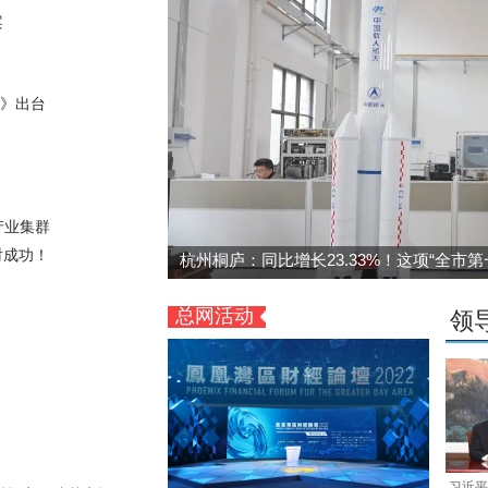
案
定》出台
！
产业集群
射成功！
杭州桐庐：同比增长23.33%！这项“全市
总网活动
领
习近平