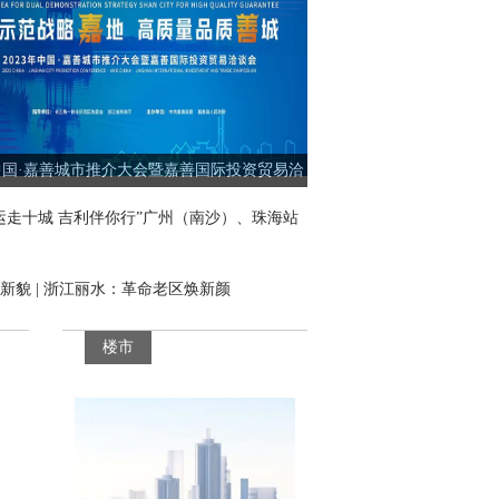
3中国·嘉善城市推介大会暨嘉善国际投资贸易洽
谈
运走十城 吉利伴你行”广州（南沙）、珠海站
新貌 | 浙江丽水：革命老区焕新颜
楼市