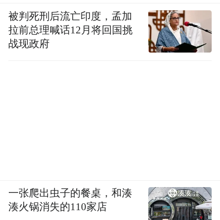
被判死刑后流亡印度，孟加
拉前总理喊话12月将回国挑
战现政府
一张爬出虫子的餐桌，和湊
湊火锅消失的110家店