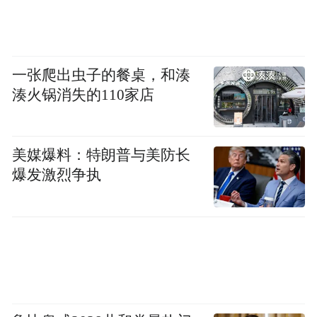
高、低位视频监控硬件与低空域侦测设备，
全面增强低空空域管控能力。同时加快建设
以低空经济整机制造、关键部件及材料生
一张爬出虫子的餐桌，和湊
产、通用机场及运营服务为主的低空产业园
湊火锅消失的110家店
区，聚焦“整机+关键零部件+新材料”积极推
动产业链强链、补链、延链，构建形成“一核
美媒爆料：特朗普与美防长
多点，全域联动”的低空经济发展格局。上虞
爆发激烈争执
还将继续整合全区“政府端”无人机场景应用
资源，实现政府端治理集约化、精准化、智
能化，开通上虞客运中心至上海浦东机场的
航线以及浙江理工大学科艺学院的物流航
线，探索开发特色跨市低空旅游项目，助推
“先进制造业+高端服务业”深度融合。