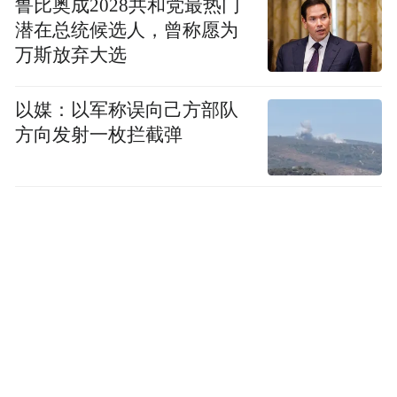
鲁比奥成2028共和党最热门
潜在总统候选人，曾称愿为
当天，低空新基建智慧产业园等10个优质项
万斯放弃大选
目签约，总投资约60亿元，涵盖研发制造、
教育培训、低空旅游等多个领域，助力上虞
以媒：以军称误向己方部队
加快形成低空经济产业生态圈。
方向发射一枚拦截弹
来源：上虞区融媒体中心 记者 冯洁娜 文 刘
盼 摄
“特别声明：以上作品内容(包括在内的视频、图片或音
频)为凤凰网旗下自媒体平台“大风号”用户上传并发
布，本平台仅提供信息存储空间服务。
Notice: The content above (including the videos,
pictures and audios if any) is uploaded and posted
by the user of Dafeng Hao, which is a social media
platform and merely provides information storage