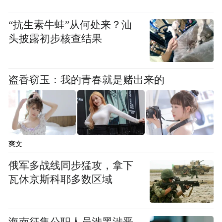
“抗生素牛蛙”从何处来？汕
头披露初步核查结果
盗香窃玉：我的青春就是赌出来的
爽文
俄军多战线同步猛攻，拿下
瓦休京斯科耶多数区域
海南征集公职人员涉黑涉恶