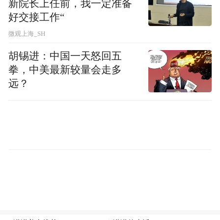
新院长上任前，我一定准备
好交接工作“
微观上海_SH
胡锡进：中国一天怒回五
拳，中美最新较量会走多
近年来，我区依托航空新材料、电机、风机
远？
等产业优势以及龙头引领，加速发力原材料
及零部件等低空经济产业链上游产品，布局
以通用机场为核心，各类无人机起降场为补
充的低空基础设施网络体系及杭州湾低空经
济综合产业园，不断推动“低空+城市管理”
“低空+国土测绘”“低空+文旅”等多个场景应
用的落地实施。区领导在致辞中表示，将持
续加快推进低空经济项目的落地实施，全力