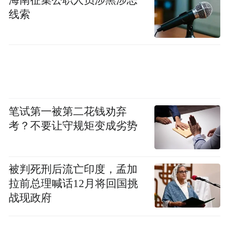
线索
笔试第一被第二花钱劝弃
考？不要让守规矩变成劣势
据介绍，我区将投资20亿元推进起降设施和
被判死刑后流亡印度，孟加
飞行服务保障设施建设，启动建设
拉前总理喊话12月将回国挑
“1+5+7+X”低空起降网，建成视频融合智慧
战现政府
平台，布设多套5G-A通感一体基站、报文解
析基站等飞行服务保障设施，融合联动全区