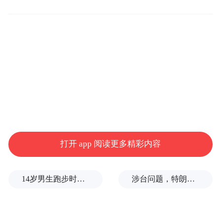
大会现场举行上虞区低空经济智库专家聘任
仪式、上虞区重大低空项目签约仪式，发布
2024中国低空物流发展报告，中国工程院院
士向锦武、中国科学院院士闫楚良分别作主
旨报告，中国交通运输协会通用航空低空经
打开 app 阅读更多精彩内容
济智库专家、企业家代表就新质生产力与低
空经济高质量发展作主题演讲。政府相关部
14岁男生跑步时心脏骤停，后被鉴定为“器质性痴呆”，家属质疑校方失责
涉台问题，特朗普的教训还没吃够
门领导与低空经济领域知名企业家，围绕低
空经济企业家创新创业、低空经济领域关键
设备研发制造、推动低空经济领域市场拓展