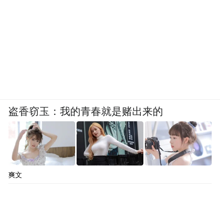
向民间资本推介重点项目100个以上。
同时，完善民营企业参与重大项目建设长效
机制，推动基础设施竞争性领域向经营主体
公平开放。另外，浙江明年将试点探索建立
省级审批项目吸引民间资本参与机制，打造
若干民间资本参股核电、风电、铁路等重大
盗香窃玉：我的青春就是赌出来的
基础设施项目典型。
三是提供更多的要素保障。力争明年将民间
投资项目要素保障在2024年“三个70%”的基
爽文
础上，提升到“三个80%”，即“4+1”专项基金
投向民间投资项目比重力争达到80%以上，