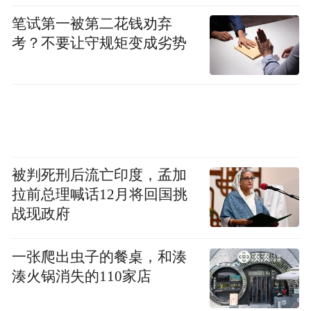
56.8%，比2024年提高5.2个百分点，其中先
笔试第一被第二花钱劝弃
进制造业项目426个，同比增长16.1%；共同
考？不要让守规矩变成劣势
富裕导向民生项目占比10.5%，提高2.5个百
分点。
第三个特点是质量“高”，新质生产力项目占
比29%，比2024年提高8.6个百分点，优先支
持人工智能、脑机接口、高端新材料、生命
被判死刑后流亡印度，孟加
拉前总理喊话12月将回国挑
健康等领域。
战现政府
省发展改革委党组书记、主任杜旭亮表示，
一张爬出虫子的餐桌，和湊
他们将按照省委十五届六次全会暨省委经济
湊火锅消失的110家店
工作会议的部署要求，坚持深入谋划一批、
开工建设一批、加快续建一批和投产投运一