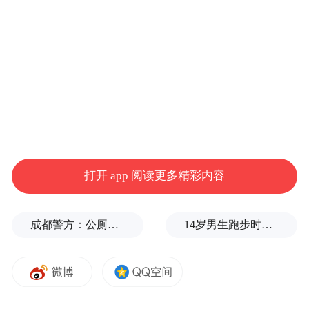
度，全省GDP增长5.4%，比全国高出0.6个百
分点；1—11月，全省规上工业增加值、社零
增速分别高于全国1.5个、0.5个百分点；外贸
出口增长9%，占全国份额达15.5%。
“中央经济工作会议再次强调，支持经济大省
挑大梁。”省委副秘书长、政研室主任、改革
办常务副主任朱卫江表示，今后浙江不仅要
打开 app 阅读更多精彩内容
在“量的合理增长”上走在前列，更在“质的有
效提升”上示范引领，在“服务国家战略”上主
成都警方：公厕乱贴非法小广告，严查
14岁男生跑步时心脏骤停，后被鉴定为“器质性痴呆”，家属质疑校方失责
动担当，更好发挥带动和支柱作用。
比如，在“量的合理增长”上走在前列，就是
使明年经济增速高于全国平均0.5个百分点左