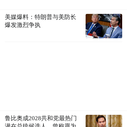
级”产业集群梯度培育体系，推动杭州数字安
防、浙东工业母机等国家级集群向世界级跃
美媒爆料：特朗普与美防长
进，壮大智能物联、高端软件、集成电路、
爆发激烈争执
智能光伏等数字产业集群发展，深化高端装
备、新能源汽车、新材料等优势产业集群建
设，“415X”产业集群规上营收力争2025年突
破9.5万亿元。
三是突进赛道，加快未来产业抢滩布局。明
年，浙江要建立颠覆性技术预见机制和未来
产业投入增长机制，分类制定专项行动方
案，聚焦人形机器人、脑机接口、量子科
技、合成生物、低空经济、前沿新材料、空
鲁比奥成2028共和党最热门
潜在总统候选人，曾称愿为