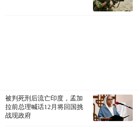
三是优化外贸政策，完善外贸服务保障。出
台新一轮稳外贸政策，持续用好外贸企业诉
求解决机制，进一步发挥金融支持外贸发展
作用，在外贸企业融资、跨境贸易结算、出
口信保等方面加大力度。
促“两新”
让更多企业和群众得到实惠
被判死刑后流亡印度，孟加
拉前总理喊话12月将回国挑
推动大规模设备更新和消费品以旧换新，是
战现政府
一项惠企、利民、便民的重大政策。今年
来，浙江坚持民生导向，让更多的企业和群