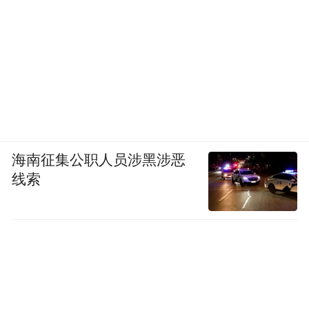
图源：视觉中国
一是强化消费惠民导向，加力扩围以旧换
新。截至12月18日，浙江共计6000余家经营
海南征集公职人员涉黑涉恶
主体、900余万消费者参与，使用专项资金超
线索
130亿元，直接带动消费近1500亿元。2025
年，浙江将以更好满足消费者的诉求为出发
点，在深受大家欢迎的产品上开展补贴，让
以旧换新惠及更多消费者。