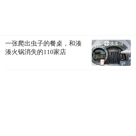
8.9%。
三是利民效果好。比如，国家对每台住宅老
旧电梯更新补助15万元，浙江再叠加地方政
府资金配套，可以让居民“少花钱”、甚至“不
一张爬出虫子的餐桌，和湊
花钱”就能换上新电梯。目前，全省已有超1
湊火锅消失的110家店
万台住宅老旧电梯开展更新改造。
2025年，浙江将继续聚焦“惠企、利民、便
民”的措施，以“两新”政策推动群众受益、企
业获利、经济向好，范围再扩大、力度再加
大、流程再优化。
比如，当前浙江正在制定2025年消费品以旧