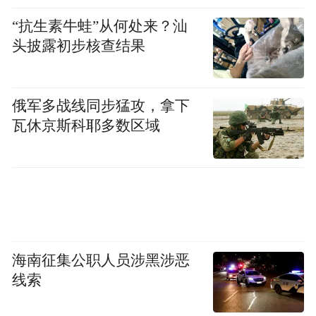
心中有“数”，分两批安排全省扩大有效投资
“抗生素牛蛙”从何处来？汕
“千项万亿”工程项目，第一批拟安排重大项
头披露初步核查结果
目1364个，总投资7.5万亿元，年度计划投资
1.15万亿元，第二批将在6月份全部下达。
俄军多战线同步猛攻，拿下
瓦休京斯科耶多数区域
从第一批情况来看，项目总体呈现三个特
点：
第一个特点是规模“大”，项目数比2024年增
长23.9%、总投资增长9.2%、年度计划投资
增长11.5%。其中，总投资100亿元以上的基
海南征集公职人员涉黑涉恶
础设施大项目共71个。
线索
第二个特点是结构“优”，产业项目占比