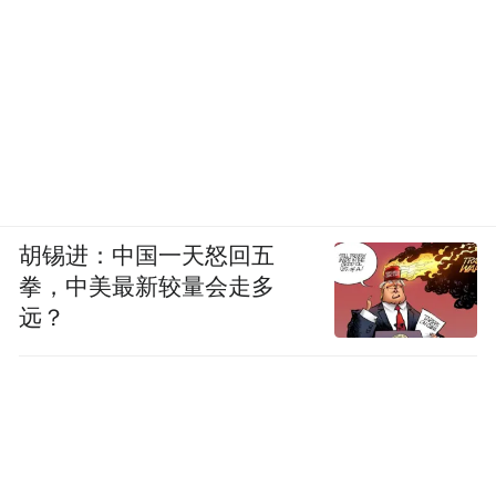
众得到真金白银的实惠。
一是政策力度大。浙江在率先用足国家90亿
元消费品以旧换新资金基础上，加力配套超
50亿元财政资金，确保政策不停、力度不
减，配套资金额度位居全国首位。1-11月。
浙江家电、新能源汽车零售额分别增长22.8%
和36.5%。
胡锡进：中国一天怒回五
拳，中美最新较量会走多
二是惠企措施实。浙江成功争取国家支持资
远？
金超90亿元，用于工业、用能等380多个设备
更新项目，上线“设备之家”综合服务平台，
投放近500亿元融资租赁资金支持中小企业的
设备更新。1-11月，浙江工业技改投资增长