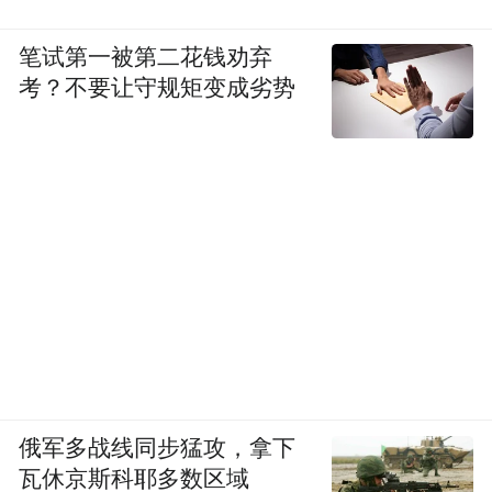
政策。活动方面，实施提振消费专项行动，
全年全省举办“浙里来消费”系列促消费活动
笔试第一被第二花钱劝弃
2000场以上，把更多好的产品、优的服务带
考？不要让守规矩变成劣势
给全省人民。
提信心
为民营企业提供更多“阳光雨露”
民营经济是浙江经济的最大特色和最大优
势。今年，浙江共106家企业入围“中国民营
企业500强”、连续26年居全国首位，民营企
业和制造业、服务业、研发投入、发明专利
俄军多战线同步猛攻，拿下
等“五大榜单”中，浙江的上榜数量均居首
瓦休京斯科耶多数区域