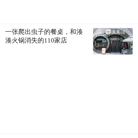
主”企业和雄鹰企业创新引领作用，快速扩大
各梯队企业规模数量，增强创新创业的强劲
活力。
一张爬出虫子的餐桌，和湊
湊火锅消失的110家店
来源：潮新闻 记者 郑亚丽 王好
“特别声明：以上作品内容(包括在内的视频、图片或音
频)为凤凰网旗下自媒体平台“大风号”用户上传并发
布，本平台仅提供信息存储空间服务。
Notice: The content above (including the videos,
pictures and audios if any) is uploaded and posted
by the user of Dafeng Hao, which is a social media
platform and merely provides information storage
space services.”