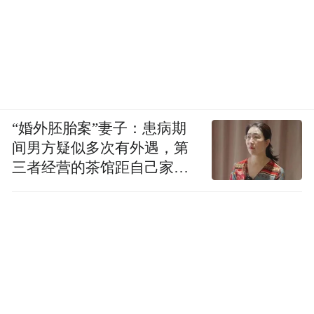
一是突破难点，加快传统产业转型升级。传
统产业是浙江经济的基本盘，绝不能当成“低
端产业”简单退出。
省经信厅党组书记、厅长詹敏表示，他们将
“婚外胚胎案”妻子：患病期
积极用好国家“两重”“两新”政策，深化新一
间男方疑似多次有外遇，第
轮“腾笼换鸟、凤凰涅槃”攻坚行动，完善重
三者经营的茶馆距自己家步
点行业安全、环保、能耗等标准体系，大力
行仅15分钟
运用数字技术、绿色技术，推动传统产业内
生裂变，同时进一步深化历史经典产业传承
创新发展。