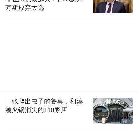
天海洋深地等领域尽快形成规模优势、集群
万斯放弃大选
优势，新增省级未来产业先导区8个，同步积
极争创国家未来产业先导区。
拓外贸
推动实现外贸量稳质升
浙江是外贸大省，今年以来，面对复杂严峻
的国际形势，浙江外贸顶住压力、迎难而
上，展现出较强韧性和活力。
一张爬出虫子的餐桌，和湊
湊火锅消失的110家店
1-11月，浙江出口3.57万亿元，同比增长
9.0%，出口占全国份额达到15.5%，出口规
模已超去年全年水平，稳居全国第2位，增速