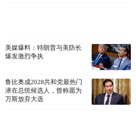
批等“四个一批”滚动推进重大项目。
稳工业
坚决筑牢工业经济“压舱石”
美媒爆料：特朗普与美防长
爆发激烈争执
工业对经济增长有着“压舱石”作用。今年
来，浙江工业进中趋稳、承压奋进、勇挑大
梁，预计全年工业增长高于全省GDP增长、
鲁比奥成2028共和党最热门
潜在总统候选人，曾称愿为
高于全国工业增长。
万斯放弃大选
如何持续推动工业经济高质量发展？这次省
委全会暨省委经济工作会议明确部署，充分
发挥工业对经济增长的“压舱石”作用。