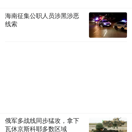
海南征集公职人员涉黑涉恶
图源：视觉中国
线索
二是调整外贸结构，发展外贸新业态新产
品。深入实施跨境电商高质量发展“五大行
动”，推进“直播+平台+跨境电商”发展模式，
推动更多传统工贸企业、“专精特新”企业开
展跨境电商业务，谋划建设综试区2.0版，进
一步壮大跨境电商出口规模。推动新一轮义
乌深化国际贸易综合改革，在“买全球”上加
速破题。扩大非外汇结算贸易试点，制定出
台绿色贸易发展实施方案，推动贸易全链条
俄军多战线同步猛攻，拿下
绿色化。
瓦休京斯科耶多数区域