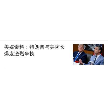
统筹新增用地和存量用地支持民间投资项目
比重力争达到80%以上，每年新增能耗支持
民间投资项目比重力争达到80%以上。
四是营造更优的发展环境。浙江将全面贯彻
落实国家即将出台的《民营经济促进法》，
美媒爆料：特朗普与美防长
深入实施《浙江省优化营商环境条例》，全
爆发激烈争执
面推进“高效办成一件事”，加强经营主体信
用体系建设，构建涉企问题高效闭环解决机
制。
企业是创新的主体。2025年，浙江还将充分
发挥科技型中小微企业创新底座作用、高新
技术企业和专精特新企业创新主力作用、“链