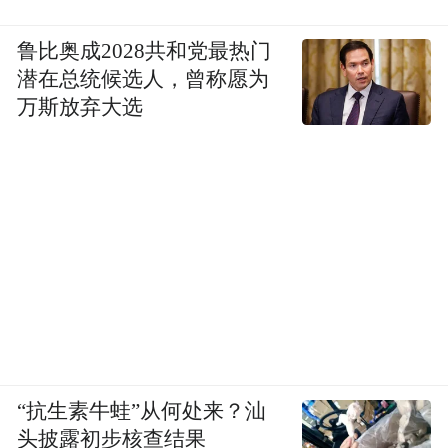
换新的政策，研究支持手机、平板电脑等数
码产品购买补贴，增加微波炉、电饭煲、洗
鲁比奥成2028共和党最热门
碗机、净水器等家电补贴品类，以及家装换
潜在总统候选人，曾称愿为
新所需的智能家居等各类家具用品，同时持
万斯放弃大选
续推进汽车、电动自行车以旧换新。明年，
浙江将全面完成20年以上电梯更新、15-20年
电梯实现应更新尽更新，确保更新电梯1.3万
台以上。
扩内需
增强消费对经济发展基础性作用
“中央和省委经济工作会议，都将扩大内需、
“抗生素牛蛙”从何处来？汕
头披露初步核查结果
提振消费放在更加突出的位置。”韩杰表示，