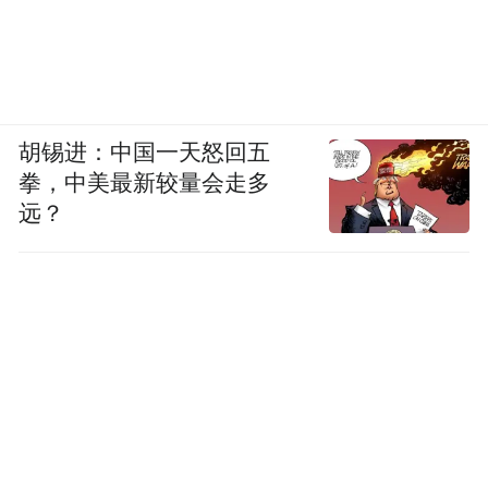
二是扩大优质服务供给，提升居民消费品
质。近年来，浙江居民消费结构持续优化，
服务消费占比逐渐提高，消费市场逐渐步入
服务消费增长主导阶段。
胡锡进：中国一天怒回五
2025年，浙江将不断丰富高品质服务供给，
拳，中美最新较量会走多
持续办好“味美浙江”餐饮消费促进系列活
远？
动，培育特色小吃产业集群，大力推动“演赛
展商旅”融合，持续推进国、省两级一刻钟便
民生活圈等建设。
三是“政策+活动”双管齐下，营造浓厚消费氛
围。政策方面，指导杭甬温等地错位打造首
发集聚地，推动出台首发经济、银发经济等