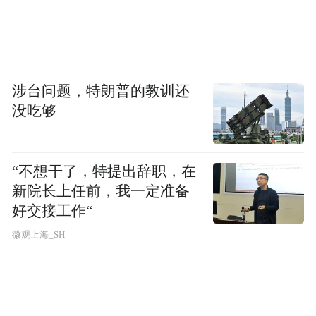
右，继续保持消费、出口、就业、居民收入
合理增长，持续巩固提升经济运行稳进向好
态势，加快建设创新浙江、因地制宜发展新
质生产力等，更好挑起大梁、为全国作出更
涉台问题，特朗普的教训还
大贡献。
没吃够
当前，浙江经济发展面临新的“成长的烦
恼”。这次中央经济工作会议，明确提出了
“不想干了，特提出辞职，在
“稳中求进、以进促稳，守正创新、先立后
新院长上任前，我一定准备
好交接工作“
破，系统集成、协同配合”24字要求。在朱卫
江看来，这是解决当前发展诸多矛盾、增强
微观上海_SH
新动能的重要方法，也是我们必须长期坚持
的重要原则。