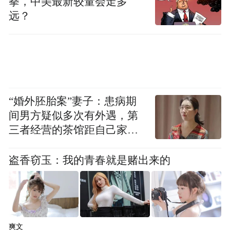
拳，中美最新较量会走多
远？
图源：视觉中国
“婚外胚胎案”妻子：患病期
浙江正深入实施的扩大有效投资“千项万亿”
间男方疑似多次有外遇，第
工程，如今1299个“千项万亿”工程项目完成
三者经营的茶馆距自己家步
行仅15分钟
投资1.3万亿元、完成率121.7%。金七门核
盗香窃玉：我的青春就是赌出来的
电、镜岭水库等一大批重大项目开工建设，
杭温高铁、金甬铁路等一大批重大项目投产
投运，有力支撑了浙江经济高质量发展。
对于2025年的重大项目投资，浙江已经做到
爽文