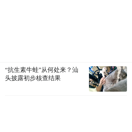
领先沿海主要省市。预计全年外贸进出口额
将突破5万亿。
“当前，全球经济恢复不及预期，面临的风险
挑战仍然较多，对我省外贸稳定发展带来不
少压力。”省商务厅党组书记、厅长韩杰表
示，面对这样的形势，浙江将进一步发挥浙
“抗生素牛蛙”从何处来？汕
江开放强省的优势，推动实现外贸量稳质
头披露初步核查结果
升。
一是稳住传统市场，拓展新兴市场。发挥展
会辐射带动作用，打响“浙江国际贸易展览
会”系列自办展品牌，支持重点展会100个左
右，深耕欧美日韩等传统市场，拓展东盟、