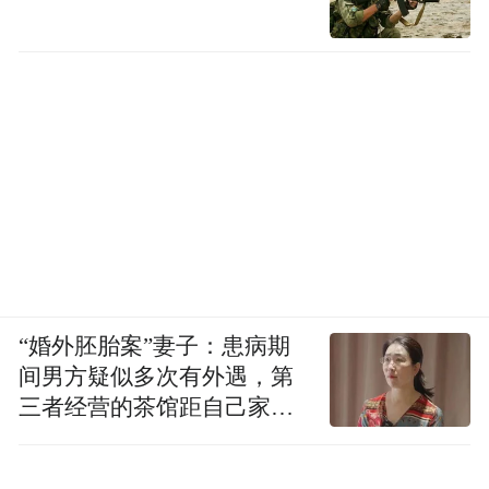
位，首次实现了大满贯。
2025年，浙江将以更大力度、更实举措，进
一步提振民间投资信心，为民营企业提供更
多“阳光雨露”。
一是推出更实的惠企政策。明年浙江省级财
政资金计划安排1000亿元以上支持经济高质
量发展，预计为市场经营主体减负2500亿元
以上。
“婚外胚胎案”妻子：患病期
二是创造更多的投资机会。今年以来，浙江
间男方疑似多次有外遇，第
三者经营的茶馆距自己家步
向民间资本推介了389个重大项目，其中128
行仅15分钟
个项目成功吸引民间资本达3189亿元。接下
来，浙江将动态迭代“三张项目清单”，继续