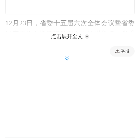
12月23日，省委十五届六次全体会议暨省委
经济工作会议新闻发布会在杭州举行，省委
点击展开全文
政研室、省发展改革委、省经信厅、省商务
举报
厅等单位主要负责人参会，介绍解读省委十
五届六次全会暨省委经济工作会议有关情况
和部署安排。
挑大梁
更好发挥带动和支柱作用
浙江作为东部沿海经济大省，2024年前三季