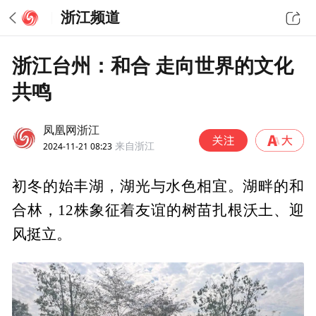
浙江频道
浙江台州：和合 走向世界的文化
共鸣
凤凰网浙江
2024-11-21 08:23
来自浙江
初冬的始丰湖，湖光与水色相宜。湖畔的和
合林，12株象征着友谊的树苗扎根沃土、迎
风挺立。