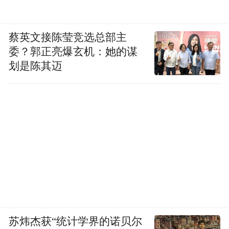
蔡英文接陈莹竞选总部主
委？郭正亮爆玄机：她的谋
划是陈其迈
苏炜杰获“统计学界的诺贝尔