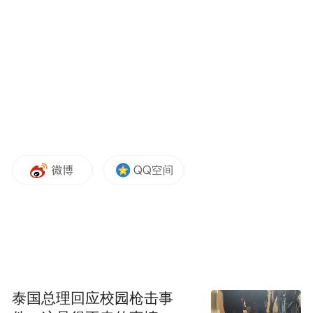
焦快递物流、智能制造、AIGC（人工智能生
成内容）、大视听等特色赛道，全方位拓展
合作场景、丰富合作载体，推动学院与桐庐
各领域深度融合。以推动毕业生扎根桐庐为
目标，精准对接供需两端，做细做优就业服
务，丰富创新创业生态，为杭商院学子搭建
广阔发展平台，营造优良成长环境，引导更
多学子留桐发展。建立健全常态化交流机
制，系统制定全面合作方案，加快推动重点
项目落地见效，形成一批标志性合作成果，
携手打造县域与高校融合发展的示范标杆。
来源/桐庐发布
泰国总理回应校园枪击事