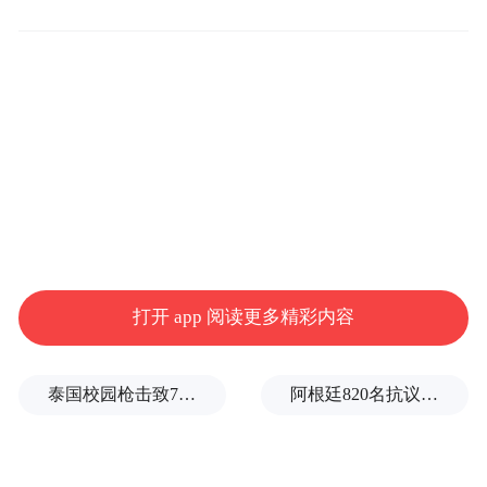
重点产业上的发展需求，积极探索校地合作
新模式，扎实推进“融桐留桐”工作，推动实
现资源互通、协同发展。
桐庐县委书记冯晶对学院为地方发展作出的
积极贡献表示感谢。他指出，当前桐庐正抢
抓融杭接廊契机，紧扣“富春江中下游强劲腰
部重要节点”新定位，牢牢扛起“杭州西部绿
色发展大走廊高质量跨越式发展排头兵”新使
打开 app 阅读更多精彩内容
命，因地制宜发展新质生产力，奋力打造全
市高质量发展重要增长极、全域高品质美丽
泰国校园枪击致7死15伤，暴露枪支管理巨大漏洞
阿根廷820名抗议者爆冲国会大厦
标杆示范地，经济社会向新向好发展态势持
续巩固。希望双方进一步深化合作，做深做
实“融桐留桐”文章，以产业协同为抓手，聚