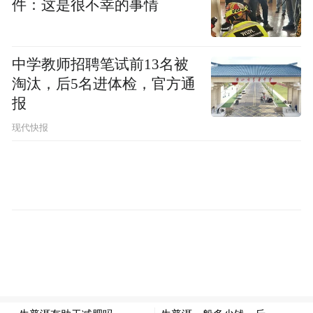
件：这是很不幸的事情
文字、图片/郑靖雯、黄强
中学教师招聘笔试前13名被
“特别声明：以上作品内容(包括在内的视频、图片或音
频)为凤凰网旗下自媒体平台“大风号”用户上传并发
淘汰，后5名进体检，官方通
布，本平台仅提供信息存储空间服务。
报
Notice: The content above (including the videos,
pictures and audios if any) is uploaded and posted
现代快报
by the user of Dafeng Hao, which is a social media
platform and merely provides information storage
space services.”