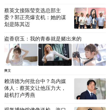
蔡英文接陈莹竞选总部主
委？郭正亮爆玄机：她的谋
划是陈其迈
盗香窃玉：我的青春就是赌出来的
爽文
赖清德为何批台中？岛内媒
体人：蔡英文让他压力大，
趁机打卢秀燕
观复博物馆佛像送检，海口