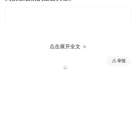
点击展开全文
举报
座谈会上，郑晶玮介绍了学院办学现状、学
科布局及社会服务成效，并对桐庐县委、县
政府长期以来的关心支持表示感谢。她表
示，杭商院将持续发挥人才、平台和科研优
势，精准对接桐庐在快递物流、智能制造等