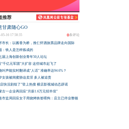
道推荐
意甘肃随心GO
0
-05-16 17:58:35
条评论
怀市长：以酱香为桥，推仁怀酒旅票品牌走向国际
题：铁人是怎样炼成的
七届上海创新创业青年50人论坛
股“千亿元军团”大扩容 这些城市起飞了
物叫声能实时翻译成“人话” 准确率达94.6%？
3岁女孩被闺蜜胁迫卖淫 多人被追责
横店快没剧组了”登上热搜 横店影视城动态辟谣
蒙古一企业再回应“月薪1.6万元招羊倌”
连市监局回应女子用烧烤铁签喂狗：店主已停业整顿