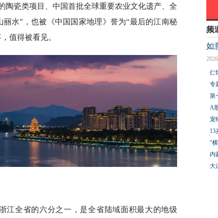
的陶瓷类项目、中国首批全球重要农业文化遗产、全
山丽水”，也被《中国国家地理》誉为“最后的江南秘
频
事，值得被看见。
如
2026
仁
专
第
A
宠
1
“
内
大
，占浙江全省的六分之一，是全省陆域面积最大的地级