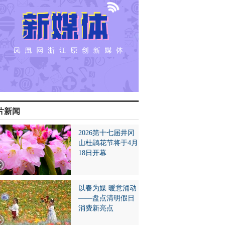
片新闻
2026第十七届井冈
山杜鹃花节将于4月
18日开幕
以春为媒 暖意涌动
——盘点清明假日
消费新亮点