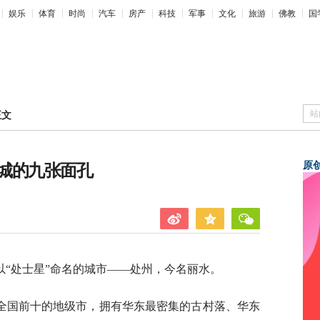
娱乐
体育
时尚
汽车
房产
科技
军事
文化
旅游
佛教
国
站
正文
原
城的九张面孔
“处士星”命名的城市——处州，今名丽水。
全国前十的地级市，拥有华东最密集的古村落、华东