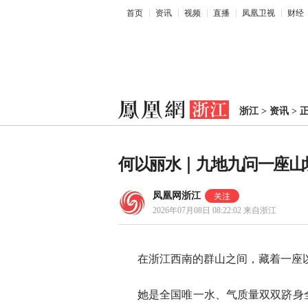
首页
资讯
视频
直播
凤凰卫视
财经
浙江
>
资讯
>
何以丽水｜九地九问一座山
凤凰网浙江
2026年07月08日 08:22:02
来自浙江
在浙江西南的群山之间，藏着一座以
她是全国唯一水、气质量双双跻身