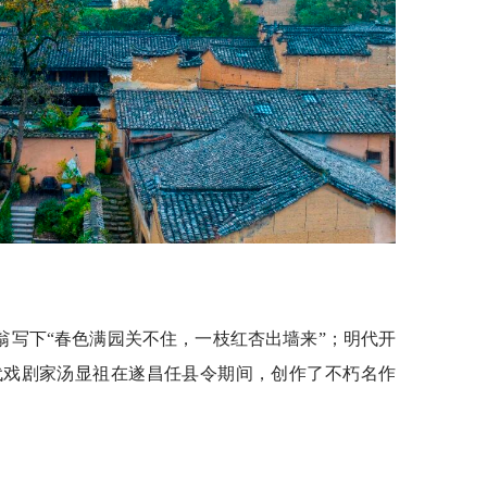
翁写下“春色满园关不住，一枝红杏出墙来”；明代开
代戏剧家汤显祖在遂昌任县令期间，创作了不朽名作
。