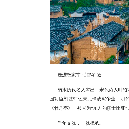
走进杨家堂 毛雪琴 摄
丽水历代名人辈出：宋代诗人叶绍
国功臣刘基辅佐朱元璋成就帝业；明
《牡丹亭》，被誉为“东方的莎士比亚”
千年文脉，一脉相承。