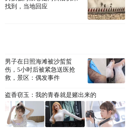
城市喧嚣。
找到，当地回应
西溪电瓶船赏荷线
线路：龙舌嘴码头——东关荷塘码头（百亩
荷塘核心观赏区）——洪园码头——龙舌嘴
码头
男子在日照海滩被沙蜇蜇
伤，5小时后被紧急送医抢
游船运营时间：夏日季节限定，每日7:30-
救，景区：偶发事件
16:45，末班船17:00
盗香窃玉：我的青春就是赌出来的