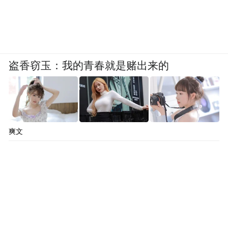
舌嘴码头乘坐体验“西溪可采莲”摇橹赏荷
线，再乘坐电瓶船赏荷线前往东关荷塘，双
线深度解锁西溪荷韵。
盗香窃玉：我的青春就是赌出来的
配套游览：赏荷之余，可顺路游览洪园、洪
氏宗祠，湿地人文风光一站式体验。
拍摄建议：拍摄国风穿搭推荐旗袍、汉服，
搭配油纸伞、蒲扇更出片。
爽文
出行建议：夏季高温日晒，赏花打卡的同
时，做好防晒降暑措施；爱护美景，文明赏
花、请勿采摘荷花荷叶、踩踏荷塘绿植，守
护湿地夏日风光。