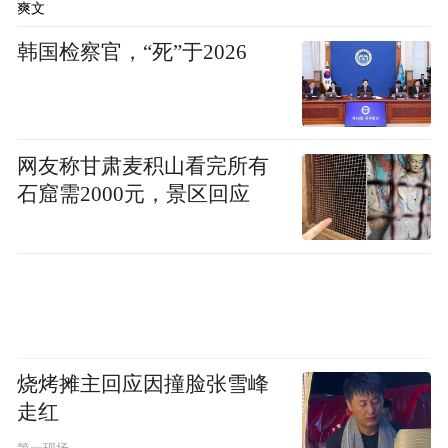
爽文
韩国检察官，“死”于2026
网友称甘肃麦积山看完所有
石窟需2000元，景区回应
龙舌嘴荷塘：曲水寻荷，采莲野趣
偏爱静谧私藏秘境的游客，不可错过龙舌嘴
荷塘。这里水道迂回曲折，连片荷塘藏于湿
地深处，是独一份的小众赏荷地。乘坐西溪
烧烤摊主回应因撞脸张雪峰
特色摇橹船穿行莲叶之间，船桨轻划水面，
走红
惊起层层涟漪，伸手便可触碰盛放荷花，沉