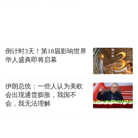
东关荷塘：国风仙苑，出片圣地
东关荷塘碧水映红荷，百余亩荷塘已进入盛
放期，把“接天莲叶无穷碧，映日荷花别样
倒计时3天！第18届影响世界
华人盛典即将启幕
红”这句诗具象化了，可在龙舌嘴码头搭乘电
瓶船赏荷线直达。今年精心布置的美陈装
置，轻纱帷幔随风轻扬，搭配定时开启的雾
伊朗总统：一些人认为美欧
森系统，水雾缭绕莲影婆娑，恍若水上仙
会出现通货膨胀，我国不
苑。在亲水栈道中漫步，进入荷塘深处，可
会，我无法理解
以离荷花更近，仿佛将自己“嵌入”碧叶红荷
之中，更有沉浸式的体验感。