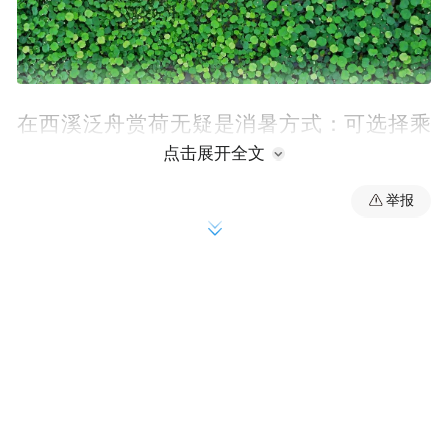
在西溪泛舟赏荷无疑是消暑方式：可选择乘
点击展开全文
坐电瓶船赏荷专线到达东关荷塘，轻纱曼
舞、亭台如画的国风仙苑，适合打卡拍照、
举报
休闲漫步；亦可坐摇橹船探曲水通幽的藕花
秘境，亲近自然、慢游静心，感受摇橹采莲
的原生野趣。一塘碧水，两种诗意，在满池
荷风之中暂别城市喧嚣，沉浸式感受江南湿
地独有的温柔治愈。