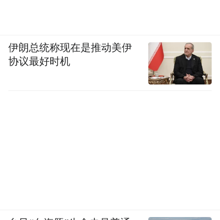
“特别声明：以上作品内容(包括在内的视频、图片或音
频)为凤凰网旗下自媒体平台“大风号”用户上传并发
布，本平台仅提供信息存储空间服务。
伊朗总统称现在是推动美伊
Notice: The content above (including the videos,
协议最好时机
pictures and audios if any) is uploaded and posted
by the user of Dafeng Hao, which is a social media
platform and merely provides information storage
space services.”