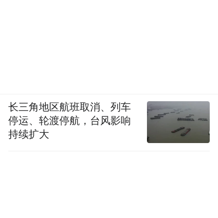
游玩小贴士：
长三角地区航班取消、列车
停运、轮渡停航，台风影响
赏荷黄金时段：清晨 7:30-10:00，荷花带
持续扩大
露，光线柔和，人像与风景拍摄效果最佳；
傍晚 16:00-17:00 晚风清凉，落日为荷塘镀上
柔光。
游览规划：想一次性打卡两大荷塘，可在龙