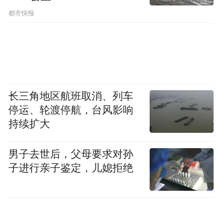
游船运营时间：9:00-16:00
都市快报
满池荷风，消解整夏燥热，这是西溪独有的
江南清欢，这个夏天来西溪湿地乘舟赴一场
荷之约，把整个夏天的清凉与浪漫留在这片
青荷碧水间。
长三角地区航班取消、列车
停运、轮渡停航，台风影响
持续扩大
男子去世后，父母要求对孙
子进行亲子鉴定，儿媳拒绝