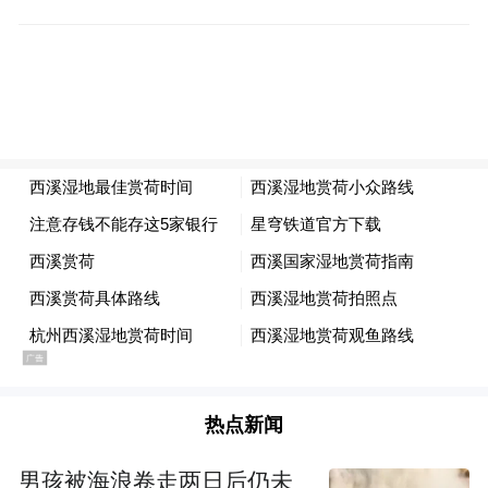
若是身着汉服、旗袍，蒲扇轻摇，一步一景
皆是江南水墨国风画，随手定格便能拍出氛
热点新闻
围感满分的古风大片。游客还可登顶步云塔
远眺，百亩荷塘尽收眼底，满眼青绿，远离
男孩被海浪卷走两日后仍未