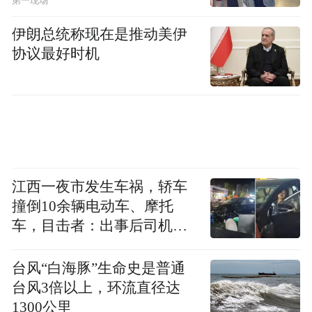
第一现场
浸式体会“藕花深处，舟轻香软”的悠然意
伊朗总统称现在是推动美伊
境。不论是夏雨浸润荷塘，水珠凝于荷叶边
协议最好时机
缘；还是微风携荷香穿塘而过，随风滚落；
又或是水鸟栖于荷叶间，野鸭游在水面，白
鹭略过碧波，都是独属于西溪夏季荷塘的独
一份浪漫和野趣。夏日限定还能亲手采摘莲
蓬荷叶或莲蓬，感受江南采莲的传统乐趣。
江西一夜市发生车祸，轿车
西溪“可采莲”
撞倒10余辆电动车、摩托
车，目击者：出事后司机一
路线：印象摇橹船码头上船——45分钟水上
直坐车里
漫游（沿途采摘莲蓬/荷叶）——返回印象摇
台风“白海豚”生命史是普通
橹船码头结束游览
台风3倍以上，环流直径达
1300公里