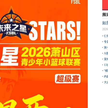
频
如
2026
仁
专
第
A
宠
1
“
内
大