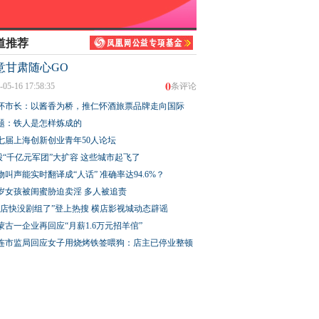
道推荐
意甘肃随心GO
0
-05-16 17:58:35
条评论
怀市长：以酱香为桥，推仁怀酒旅票品牌走向国际
题：铁人是怎样炼成的
七届上海创新创业青年50人论坛
股“千亿元军团”大扩容 这些城市起飞了
物叫声能实时翻译成“人话” 准确率达94.6%？
3岁女孩被闺蜜胁迫卖淫 多人被追责
横店快没剧组了”登上热搜 横店影视城动态辟谣
蒙古一企业再回应“月薪1.6万元招羊倌”
连市监局回应女子用烧烤铁签喂狗：店主已停业整顿