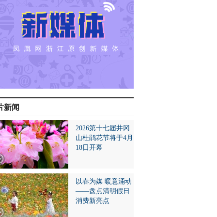
片新闻
2026第十七届井冈
山杜鹃花节将于4月
18日开幕
以春为媒 暖意涌动
——盘点清明假日
消费新亮点