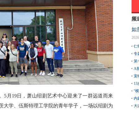
频
如
2026
仁
专
第
A
宠
1
“
。5月19日，萧山绍剧艺术中心迎来了一群远道而来
内
茨大学、伍斯特理工学院的青年学子，一场以绍剧为
大