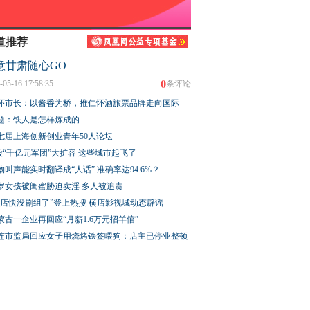
道推荐
意甘肃随心GO
0
-05-16 17:58:35
条评论
怀市长：以酱香为桥，推仁怀酒旅票品牌走向国际
题：铁人是怎样炼成的
七届上海创新创业青年50人论坛
股“千亿元军团”大扩容 这些城市起飞了
物叫声能实时翻译成“人话” 准确率达94.6%？
3岁女孩被闺蜜胁迫卖淫 多人被追责
横店快没剧组了”登上热搜 横店影视城动态辟谣
蒙古一企业再回应“月薪1.6万元招羊倌”
连市监局回应女子用烧烤铁签喂狗：店主已停业整顿