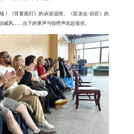
场！《背妻观灯》的诙谐温情、《双龙会·自叹》的
动威风……台下的掌声与惊呼声此起彼伏。