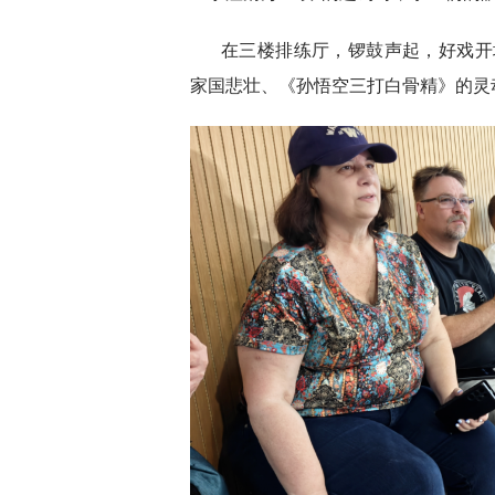
在三楼排练厅，锣鼓声起，好戏开
家国悲壮、《孙悟空三打白骨精》的灵