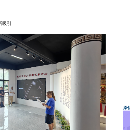
所吸引
原