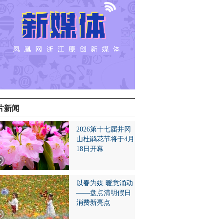
片新闻
2026第十七届井冈
山杜鹃花节将于4月
18日开幕
以春为媒 暖意涌动
——盘点清明假日
消费新亮点