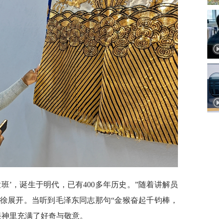
大班’，诞生于明代，已有400多年历史。”随着讲解员
徐展开。当听到毛泽东同志那句“金猴奋起千钧棒，
眼神里充满了好奇与敬意。