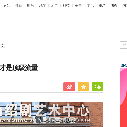
娱乐
体育
时尚
汽车
房产
科技
军事
文化
旅游
佛教
国
站
正文
原
这才是顶级流量