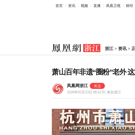
首页
资讯
视频
直播
凤凰卫视
财经
浙江
>
资讯
>
萧山百年非遗“圈粉”老外 
凤凰网浙江
2026年05月23日 08:42:01
来自浙江