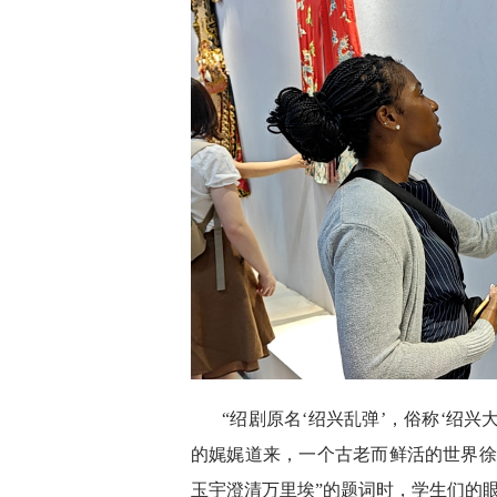
“绍剧原名‘绍兴乱弹’，俗称‘绍兴
的娓娓道来，一个古老而鲜活的世界徐
玉宇澄清万里埃”的题词时，学生们的