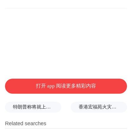
活动期间，留学生们循着徐霞客足迹，走访
河洪村、清潭村、南溪村及前童古镇，感受
古镇文化与乡村活力。河洪村内，留学生们
探访青年创业空间，在非遗剪纸体验区亲手
创作；清潭村“金榜题名·游园会”上，他们换
打开 app 阅读更多精彩内容
上汉服学越剧、参与蹴鞠投壶，感受传统科
举文化。“我真正走进了中国！”洪都拉斯留
特朗普称将就上诉法院涉白宫宴会厅项目裁决提起上诉
香港宏福苑火灾跨部门调查最终报告：大火或由烟头引起
学生马新梅说，活动让她真切体会到汉服之
雅致与传统文化的仪式感。