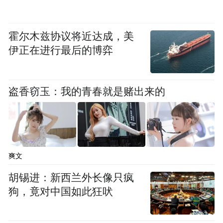
霍尔木兹协议将近达成，美
伊正在进行最后的博弈
此次活动是浙外深化校地协同、推进实践育
人的生动实践，留学生们用母语通过社交媒
盗香窃玉：我的青春就是赌出来的
体分享所见所闻，成为中外文化交流使者。
未来，学校将持续打造“行走课堂”，让留学
生成为中华文化的体验者、传播者，为国家
对外文化交流贡献力量。 （通讯员：郑天
爽文
慧）
胡锡进：新西兰外长像只疯
狗，竟对中国如此狂吠