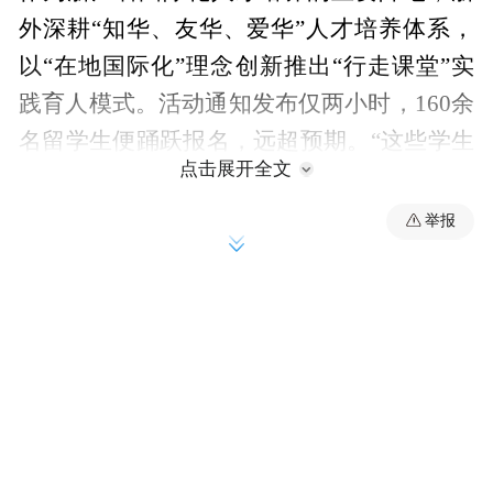
外深耕“知华、友华、爱华”人才培养体系，
以“在地国际化”理念创新推出“行走课堂”实
践育人模式。活动通知发布仅两小时，160余
名留学生便踊跃报名，远超预期。“这些学生
点击展开全文
大多来中国不到一年，深入乡村体验本土文
化是难得的学习机会。”留学生辅导员徐航介
举报
绍，学校希望通过“行走课堂”，让留学生从
“课堂学习者”转变为“文化体验者”，理解中
国文化、传播中国声音。