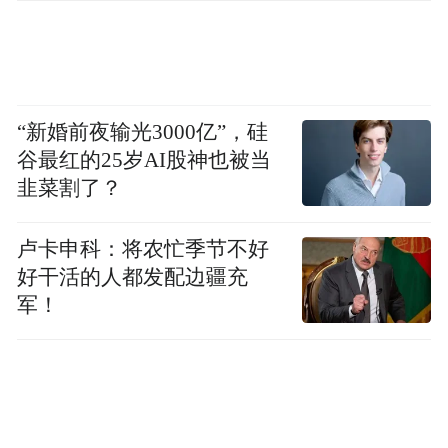
“特别声明：以上作品内容(包括在内的视频、图片或音
频)为凤凰网旗下自媒体平台“大风号”用户上传并发
布，本平台仅提供信息存储空间服务。
“新婚前夜输光3000亿”，硅
Notice: The content above (including the videos,
谷最红的25岁AI股神也被当
pictures and audios if any) is uploaded and posted
by the user of Dafeng Hao, which is a social media
韭菜割了？
platform and merely provides information storage
space services.”
卢卡申科：将农忙季节不好
好干活的人都发配边疆充
军！