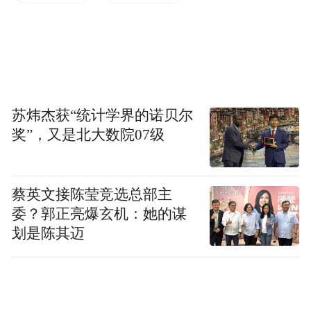
有机会获得
萧山南部乡村旅游护照一本！
苏炜杰获“统计学界的诺贝尔
奖”，又是北大数院07级
蔡英文接陈莹竞选总部主
委？郭正亮爆玄机：她的谋
划是陈其迈