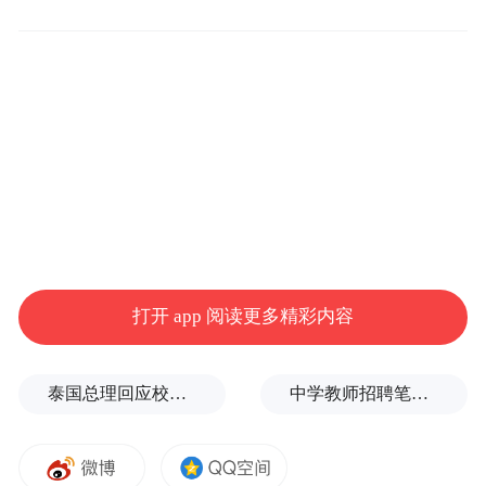
重磅福利！
关注萧山文旅官方微信公众号
打开 app 阅读更多精彩内容
留言+转发+点赞
泰国总理回应校园枪击事件：这是很不幸的事情
中学教师招聘笔试前13名被淘汰，后5名进体检，官方通报
即可参与抽奖