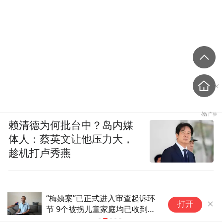
赖清德为何批台中？岛内媒
体人：蔡英文让他压力大，
趁机打卢秀燕
“梅姨案”已正式进入审查起诉环
刚
打开
节 9个被拐儿童家庭均已收到告
出
知书
排