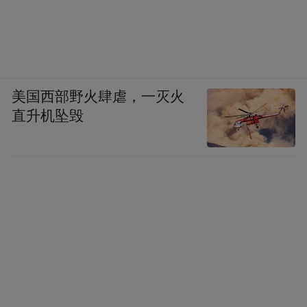
▲双浦机器人测试训练场
以“耐心资本”陪伴企业长跑
美国西部野火肆虐，一灭火
直升机坠毁
机器人是典型的“长跑型”产业，投入大、周
期长、回本慢。这正是创新经济学中典型的
“耐心资本缺口”——市场短期逐利性与技术
长周期研发之间的错配，仅靠市场自发调节
难以解决，需要政府作为“第一推动力”介
入。 如果资本今天投明天就要回报，企业为
了生存便只能选择“短平快”的项目，真正的
核心技术便无人愿意攻关。唯有摒弃急功近