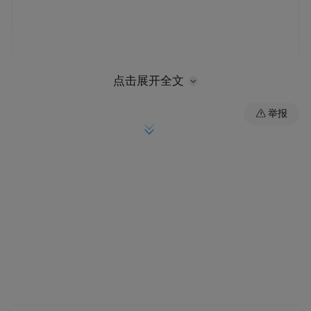
点击展开全文
举报
西湖区用一套完整的成长支持体系给出了答
案——不只是办赛造势，而是构建起涵盖人
才引育、标准引领、资本护航、场景赋能、
服务陪跑的全链条产业成长体系，为机器人
企业铺就一条从实验室到市场的完整通路。
这背后，是一个城区对硬科技产业规律的深
刻理解，更是一份愿与创新者长期陪跑的耐
心与诚意。从经济视角看，这套体系直击硬