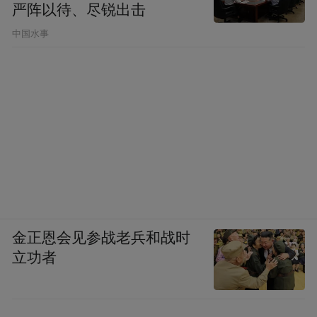
严阵以待、尽锐出击
政府先投，再通过服务母港的验证能力帮助
中国水事
企业提升价值，让社会资本看到信心、敢于
跟进。这种“政府领投+市场跟投”的模式，为
机器人初创企业注入最稀缺的长期资金。此
外，覆盖企业全生命周期的政策池与项目陪
跑服务，让企业在西湖区创业无忧、发展无
忧。
放眼长远，西湖区将持续深化耐心资本培育
模式，争创全国硬科技长期投资标杆。通过
金正恩会见参战老兵和战时
迭代优化基金投资体系、健全“投资+赋能”绑
立功者
定机制、培育本土长期主义投资生态，让资
本的力量穿越经济周期、抵御市场波动，为