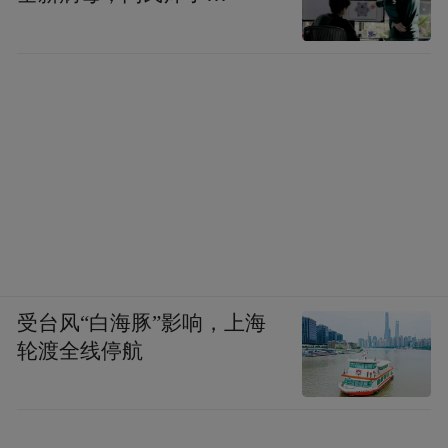
▲西溪谷
人工智能浪潮奔涌向前，当机器人“跌跌撞
撞”地奔向未来，西湖区愿成为这群快速成长
中的“钢铁生命”的“陪跑者”，以一场大赛为
起点、一套成长体系为支撑，培育一片生机
受台风“白海豚”影响，上海
轮渡全线停航
勃勃的“钢铁雨林”，用硬核的设施、温暖的
服务、长久的耐心，书写一个关于“中国智
造”的崭新篇章。这不仅是产业培育的路径，