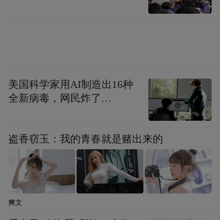
美国科学家用AI制造出16种
全新病毒，网民炸了…
▲黄龙国际商圈
盗香窃玉：我的青春就是赌出来的
让“浙江验证”成为全球通行的新标尺
人人都知道买东西要看“合格证”，机器人也
爽文
一样，需要检测认证与评定。过去，许多机