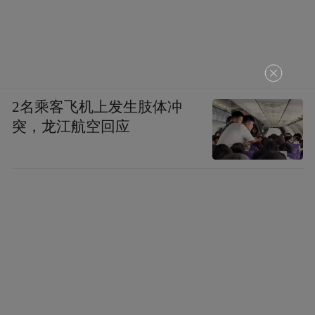
▲西湖大学
把工厂车间搬进城市风景
2名乘客飞机上发生肢体冲
突，龙江航空回应
机器人必须在真实场景中摸爬滚打，才能练
出应对复杂环境的“真本事”，若匆忙将不成
熟的产品推向市场，终将因潜在质量问题而
付出代价。对机器人产业来说，只有开放真
实的城市空间，搭建模拟真实世界的训练
场，让机器人在真实场景中训练、犯错、改
进，才能完成从“实验室样机”到“市场商品”
的关键跨越。场景开放的经济学意义在于，