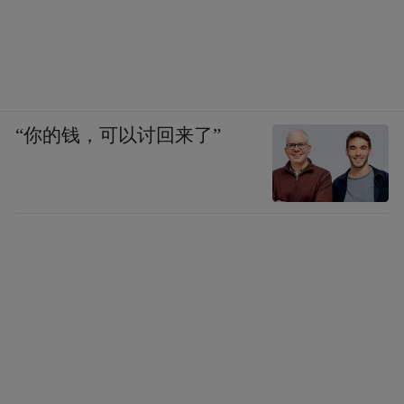
业打通人才引育、政策扶持、金融赋能、技
术攻关、中试孵化、场景创新等各个环节的
难点堵点，为企业精准对接优质要素和创新
资源，铺就高质量发展之路。
“你的钱，可以讨回来了”
西湖区主动靠前提供“顾问式”服务，成立“人
工智能产业发展顾问团”，聚焦人工智能领域
技术创新与产业应用，提供全链条专业服
务。“顾问团”由杭州云深处科技有限公司等
机器人行业链主企业、产业专家、投资专
家、政府部门成员共同组成，叠加九支要素
保障服务队，从不同专业和维度支撑机器人
企业的个性化需求。从政策申报到融资对
接，从场景对接到市场开拓，从技术攻关到