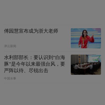
中心，是目前唯一针对人形机器人的“国字
号”检测中心，拥有听觉、视觉、电磁兼容、
可靠性等四大首创检测能力。企业只需把样
机送来，就能完成从“实验室样品”到“市场商
傅园慧宣布成为浙大老师
品”的全部验证。在检测过程中，企业也可以
更清楚市场需要什么样的技术和产品，加速
津云新闻
机器人技术成果落地转化。从产业经济角度
而言，检测认证是机器人价值链中的高附加
水利部部长：要认识到“白海
豚”是今年以来最强台风，要
值环节，掌握标准意味着掌握定价权和国际
严阵以待、尽锐出击
贸易话语权，西湖区此举旨在将“中国制造”
中国水事
的成本优势转化为“中国规则”的竞争优势。
下一步，西湖区要努力推动“西湖测试”经验
上升为国家标准，让这里的规则成为行业的