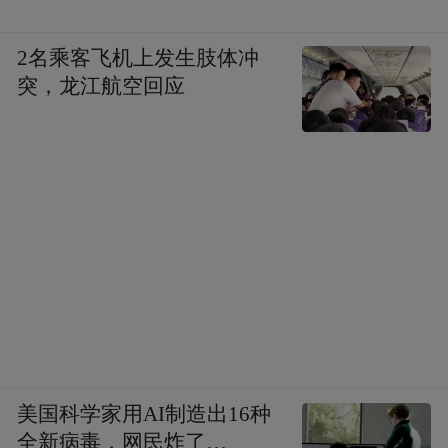
出海合规，企业遇到的每一个“麻烦”，都能
2名乘客飞机上发生肢体冲
找到懂行的人来帮忙。
突，龙江航空回应
服务没有终点，只有新的起点。如何不断迭
代“顾问式”服务，把产业顾问的触角延伸到
机器人各个细分环节和关键节点，是西湖区
要进一步思考的。比如，针对机器人数据安
全、隐私保护、伦理审查等新兴法律问题，
政府要升级服务能力，为企业对接专业律师
团队，提供合规指导，规避出海风险。
美国科学家用AI制造出16种
全新病毒，网民炸了…