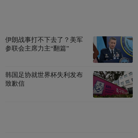
西湖区的底气之一，来自家门口顶尖高校
“buff”加持。浙江大学、西湖大学等创新“策
源地”每年源源不断地输送大量AI、控制、机
械专业人才，为机器人产业筑牢人才梯队根
伊朗战事打不下去了？美军
基。但西湖区没有止步于“坐等毕业”，而是
参联会主席力主“翻篇”
主动拆掉围墙，在高校和产业之间架起速通
桥梁。通过构建五大“环大学创新生态圈”，
发布成果转化首选地、环大学创新生态圈行
韩国足协就世界杯失利发布
致歉信
动方案，推动机器人技术从实验室走向产业
落地。
从基础研发到产业孵化，从概念验证到市场
落地，机器人全链条的人才都能在这里找到
顶级的实验室、契合的合作伙伴和优质的创