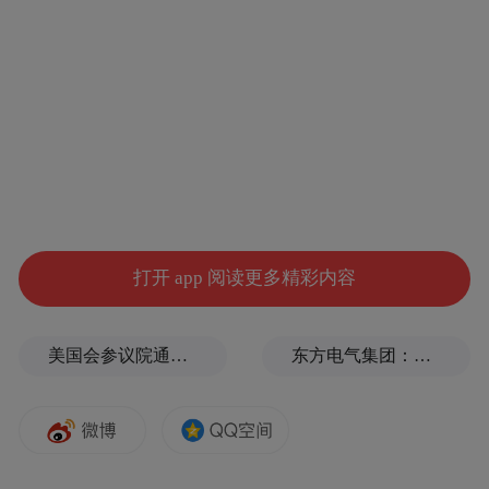
科技产业化的核心痛点——创新要素的配置
效率与市场失灵问题，为区域经济锻造新质
生产力提供了可复制的范式。
“来了就不想走”
机器人产业的竞争，归根结底是人才的竞
争。从算法突破到控制优化，从机械设计到
打开 app 阅读更多精彩内容
场景落地，每一个环节都需要不同领域的人
才同频共振。但一个地方要真正成为人才高
地，靠的不是“抢人”的一时喧嚣，而是打造
美国会参议院通过临时拨款法案
东方电气集团：坚决拥护党中央决定
一片让各类人才都“来了就不想走”的创业热
土。