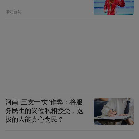
化鸿沟。如今，机器人在矿山下奔跑、在乡
津云新闻
村里送货，已然成为双浦一道独特的风景
线。
西湖区锚定成为全国领先的机器人“陪练场”
和首发地目标，未来就要持续开放全域场
景，重点在西湖景区文旅服务、未来社区养
老陪护、城市智慧运维、乡村共富配送等领
域，打造一批可复制、可推广的机器人应用
示范项目，形成“西湖样板”向全国推广。
河南“三支一扶”作弊：将服
务民生的岗位私相授受，选
拔的人能真心为民？