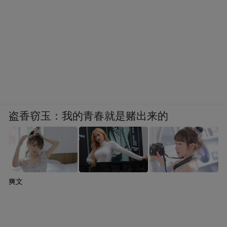
更是区域经济以数字技术赋能传统产业转型
升级的生动实践，以耐心和远见书写高质量
发展的西湖答卷。让世界看到，从西湖出发
的机器人，不仅能跑起来、用起来，更能定
义标准、引领未来。
来源：美丽西湖
盗香窃玉：我的青春就是赌出来的
“特别声明：以上作品内容(包括在内的视频、图片或音
频)为凤凰网旗下自媒体平台“大风号”用户上传并发
布，本平台仅提供信息存储空间服务。
Notice: The content above (including the videos,
pictures and audios if any) is uploaded and posted
爽文
by the user of Dafeng Hao, which is a social media
platform and merely provides information storage
space services.”