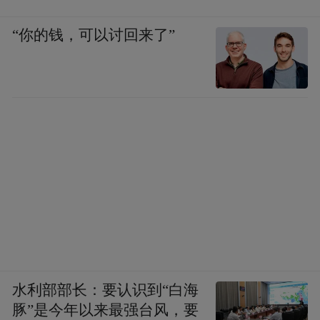
利心态，培育坚守初心的“耐心资本”，才能
“你的钱，可以讨回来了”
为初创企业兜底续航，让科研人员沉下心深
耕核心技术。
深谙产业成长逻辑，西湖区充分发挥政府产
业基金牵引作用，以“耐心资本”为机器人企
业吃下“定心丸”，愿意等待技术成熟，愿意
陪伴企业穿越成长寒冬。依托“西湖英才”专
项计划，为具身智能机器人等八大科创领域
团队提供最高1500万元资金扶持；叠加超10
亿元产业专项基金和“润苗计划”，不设短期
的退出要求，允许企业试错，允许暂时亏
水利部部长：要认识到“白海
损，为企业创造宽松、稳定的成长环境。
豚”是今年以来最强台风，要