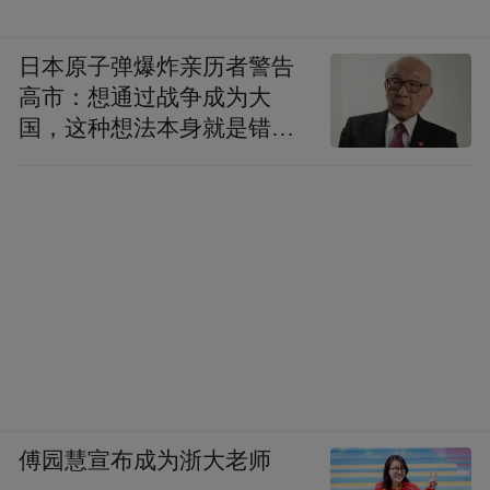
它将城市公共空间转化为低成本、高保真的
“研发基础设施”，大幅降低了机器人企业的
日本原子弹爆炸亲历者警告
实地测试边际成本，加速了技术迭代和商业
高市：想通过战争成为大
化进程。
国，这种想法本身就是错误
的
坐落于铜鉴湖畔的双浦镇机器人测试训练
场，正是西湖区为机器人产业化打造的“最后
一公里”训练营，实现从“能动”到“好用”的跨
越。山路、泥地、模拟家庭……多元复杂的
真实场景被搬进来，让机器人进行高强度训
练，覆盖救援、康养、配送等高难应用，确
保在多样化条件下的性能评估与优化。云深
处、智身科技等龙头企业的机器人，都曾在
傅园慧宣布成为浙大老师
这里进行训练，跨越了从实验室到产品的转