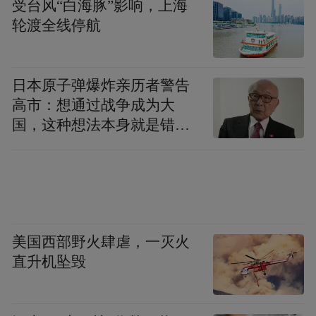
器人企业远赴海外检测认证，耗时耗力、成
受台风“白海豚”影响，上海
轮渡全线停航
本高昂。做强机器人产业，绝不能甘于做“组
装车间”，必须向规则制定者、标准引领者进
阶，掌控产业发展主动权。
日本原子弹爆炸亲历者警告
高市：想通过战争成为大
在西湖区布局标准赛道的征途中，之江机器
国，这种想法本身就是错误
人产业服务母港应需而生。这是一个串联概
的
念验证、中试熟化、产品评测、质量认证、
场景验证、行业应用的全链条平台。其中，
杭州市人形机器人中试验证平台帮助企业把
实验室里的图纸变成能稳定生产的样机，解
美国西部野火肆虐，一灭火
决“能做出来但没法批量造”的痛点。
直升机坠毁