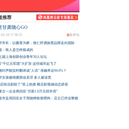
道推荐
提升公共文化服务质
2026凤凰之星上市公司评
婚外胚胎案：从白手
意甘肃随心GO
PEC会议
选 聚焦AI赋能
到一朝崩塌，隐忍换
0
深的背叛
-05-16 17:58:35
条评论
怀市长：以酱香为桥，推仁怀酒旅票品牌走向国际
题：铁人是怎样炼成的
七届上海创新创业青年50人论坛
股“千亿元军团”大扩容 这些城市起飞了
物叫声能实时翻译成“人话” 准确率达94.6%？
3岁女孩被闺蜜胁迫卖淫 多人被追责
横店快没剧组了”登上热搜 横店影视城动态辟谣
蒙古一企业再回应“月薪1.6万元招羊倌”
连市监局回应女子用烧烤铁签喂狗：店主已停业整顿