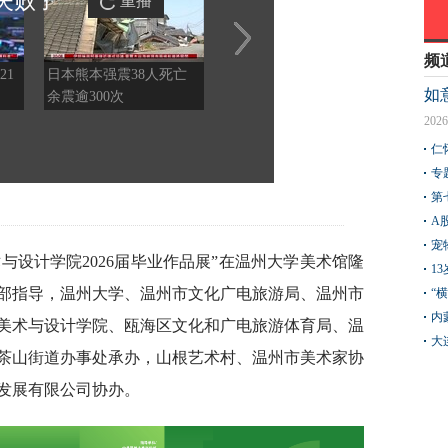
失败
了
重播
频
21
日本熊本强震38人死亡
特朗普所乘直升机遭遇飞
深圳
如
余震逾300次
行安全事件，现场监控画
量迎A
面曝光
2026
仁
专
第
A
宠
与设计学院2026届毕业作品展”在温州大学美术馆隆
1
部指导，温州大学、温州市文化广电旅游局、温州市
“
内
美术与设计学院、瓯海区文化和广电旅游体育局、温
大
茶山街道办事处承办，山根艺术村、温州市美术家协
发展有限公司协办。