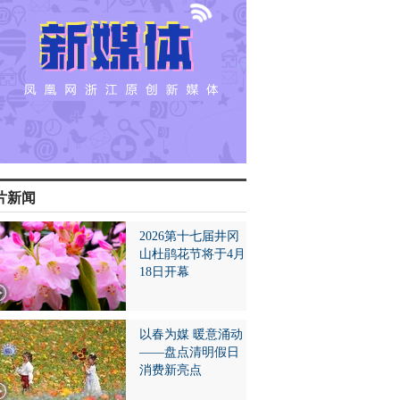
片新闻
2026第十七届井冈
山杜鹃花节将于4月
18日开幕
以春为媒 暖意涌动
——盘点清明假日
消费新亮点