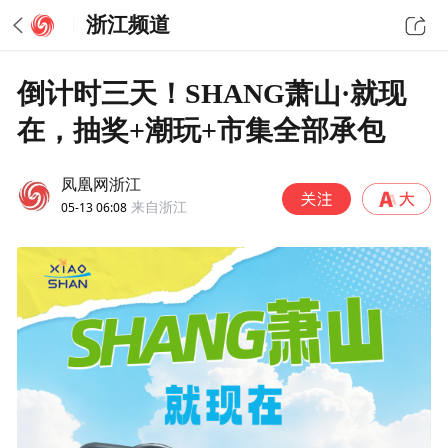
浙江频道
倒计时三天！SHANG萧山·就现
在，抽奖+潮玩+市集全部承包
凤凰网浙江
05-13 06:08
来自浙江