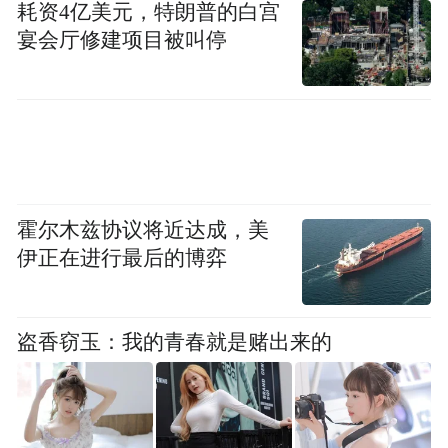
耗资4亿美元，特朗普的白宫
宴会厅修建项目被叫停
青春合伙人市集
汇聚萧山本地特色美食、网
红餐饮、创意料理，既有地道风味，也有潮
文创咖啡实验室
趣新味；
集合萧山文创IP产
品、潮趣谷子、手作艺术与精品咖啡，展现
萧山文化的多元魅力。
霍尔木兹协议将近达成，美
伊正在进行最后的博弈
盗香窃玉：我的青春就是赌出来的