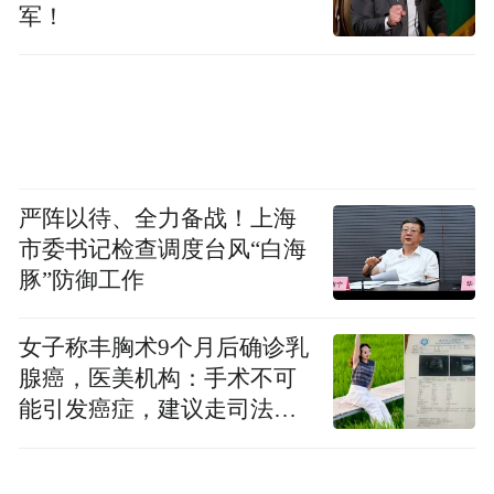
军！
活动示意图
严阵以待、全力备战！上海
市委书记检查调度台风“白海
5月15日丨14:00-21:00
豚”防御工作
5月16日丨14:00-20:00
女子称丰胸术9个月后确诊乳
腺癌，医美机构：手术不可
5月17日丨14:00-18:00
能引发癌症，建议走司法途
径
潮·音