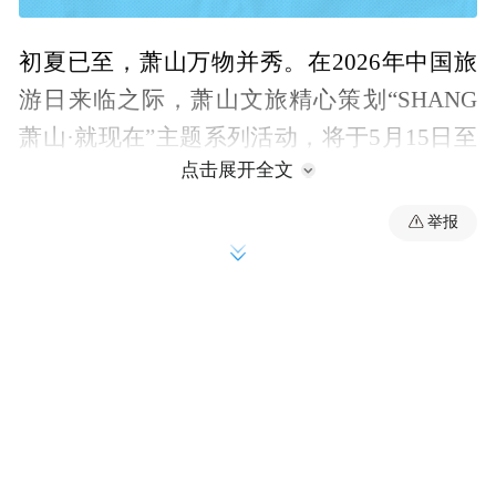
初夏已至，萧山万物并秀。在2026年中国旅
游日来临之际，萧山文旅精心策划“SHANG
萧山·就现在”主题系列活动，将于5月15日至
点击展开全文
17日在萧山剧院盛大举行。
举报
本次活动既推出惠及市民的文旅福利，也打
现
造贴合青年群体的潮流市集、潮玩音乐。
场还准备了惊喜抽奖
，多重好礼伴随着热烈
的节拍随机派送，一起解锁好逛、好听、好
拍的萧山新玩法，感受SHANG萧山的独特魅
力！