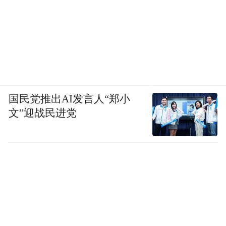
欢迎广大市民朋友相约萧山剧院
共赴这场初夏的文旅之约
一同感受“SHANG萧山”的独特魅力！
国民党推出AI发言人“郑小
来源：萧山文旅
文”迎战民进党
“特别声明：以上作品内容(包括在内的视频、图片或音
频)为凤凰网旗下自媒体平台“大风号”用户上传并发
布，本平台仅提供信息存储空间服务。
Notice: The content above (including the videos,
pictures and audios if any) is uploaded and posted
by the user of Dafeng Hao, which is a social media
platform and merely provides information storage
space services.”