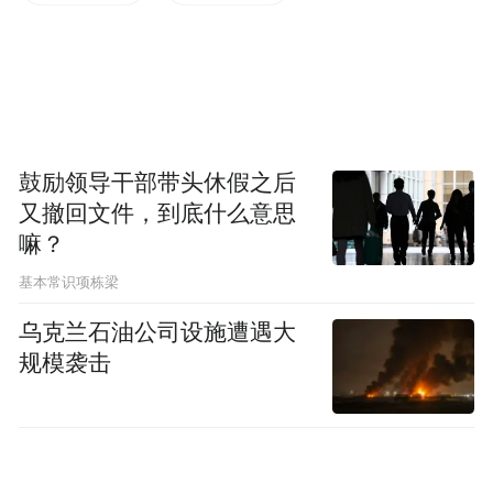
活动信息
时间：2026年5月15日-17日（周五-周日）
鼓励领导干部带头休假之后
地点：萧山剧院广场
又撤回文件，到底什么意思
潮·市
嘛？
基本常识项栋梁
60+特色摊位，品味潮流风尚
乌克兰石油公司设施遭遇大
规模袭击