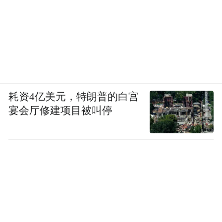
耗资4亿美元，特朗普的白宫
宴会厅修建项目被叫停
鹿野森
演出间隙更有惊喜抽奖轮番“轰炸”！
谷景区门票、雪花啤酒冰爽畅饮、
Pillowland精致下午茶，还有肯德基大餐加