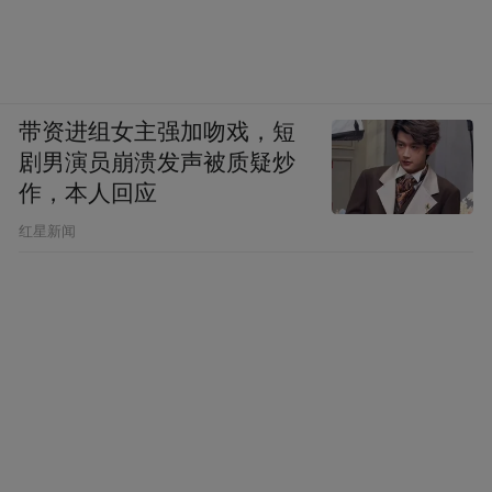
来源：浙江发布
“特别声明：以上作品内容(包括在内的视频、图片或音
频)为凤凰网旗下自媒体平台“大风号”用户上传并发
带资进组女主强加吻戏，短
布，本平台仅提供信息存储空间服务。
剧男演员崩溃发声被质疑炒
Notice: The content above (including the videos,
作，本人回应
pictures and audios if any) is uploaded and posted
by the user of Dafeng Hao, which is a social media
​红星新闻
platform and merely provides information storage
space services.”