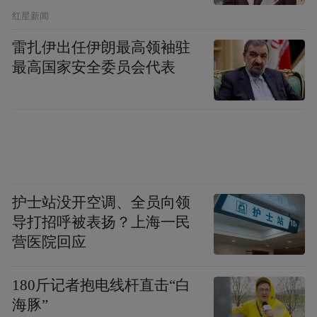
生态山林经济基地建设有效推进，总实施面
​红星新闻
积2.75万亩，总投资金额4.5亿元，产业发展
雷扎伊出任伊朗最高领袖驻
后劲持续增强。
最高国家安全委员会代表
共富共享成效突出
培育家庭农场、专业合作社、股份制企业等
新型经营主体，积极构建“乡镇强村公司+村
级富民公司”运行体系，形成“公司+合作社
护士站没开空调、全员向领
（基地）+农户”产销联结机制，全市现有新
导打招呼被表扬？上海一民
型林业经营主体2666家，辐射带动47.8万名
营医院回应
林农就业。
180斤记者抱电线杆直击“白
品牌效应明显增强
海豚”