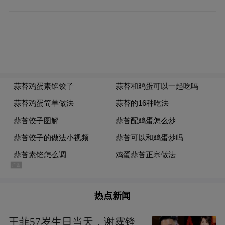
杭州淳安县复合经营林下经济基地
建设林业标准地，释放产业发展潜力
参照工业园区项目建设用地“三通一平”模
式，开展“有路”“有房”“有水”“有轨”“有网”
“有电”“有眼”（监控溯源）的“七有”林业标准
地建设。
热点新闻
强化科技支撑，催生产业发展动力
王菲57岁生日当天，谢霆锋