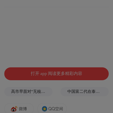
山核桃林下套种芍药
经验做法
加强扶持引导，激发产业发展活力
以“林长制”引领林下经济高质量发展。安排
打开 app 阅读更多精彩内容
950万元林业产业基础设施建设资金，重点扶
持产业链延伸项目。
高市早苗对“无核三原则”含糊表态，长崎市长：核武是“绝对恶”
中国富二代在泰国被杀，嫌犯自首后称“在女友浴室看见他”，真相却没这么简单
深化林权改革，增强产业发展能力