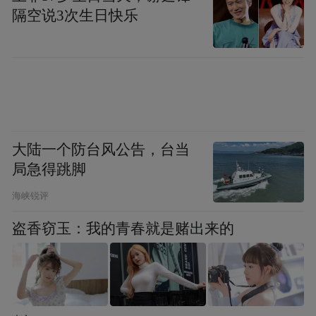
隔空说3次生日快乐
联合高校和科研院所开展技术攻关，建立科
技人员“四联”结对帮扶机制，创建省级“一亩
山万元钱”高质量基地15个，推广面积78.4万
亩。在坚持差异化发展前提下，推动“林业
+旅游+康养”等多产业套合发展。
大陆一个防台风公告，台当
局急得跳脚
主要成效
海峡锐评
盗香窃玉：我的青春就是赌出来的