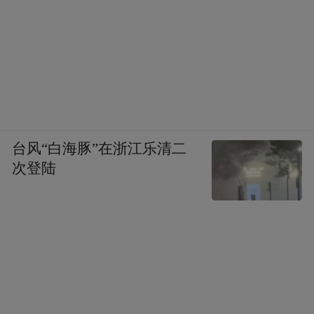
材，香榧套种茶叶、脐橙等新模式，为林农
增收、林业产业转型升级和乡村振兴作出了
贡献。
庆元县乾宁道地药材有限公司建设中草药种
植基地与康养综合体项目，建成康养民宿、
台风“白海豚”在浙江乐清二
中药材主题展厅等，走出了一条乡村产业带
次登陆
动乡村振兴的新路子。
实践探索稳步推进，制度、政策、模式创新
不断深化，各地加力推进林下经济高质量发
展，为更好发挥森林“四库”功能注入新动
能。