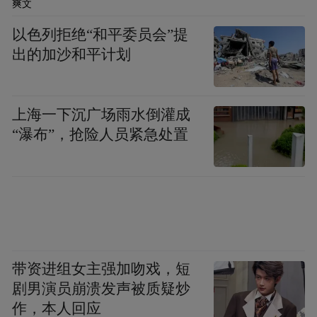
爽文
以色列拒绝“和平委员会”提
出的加沙和平计划
杭州临安区林下中药材基地
上海一下沉广场雨水倒灌成
经济规模显著提升
“瀑布”，抢险人员紧急处置
林下经济林地利用面积240万亩，实现年产值
146亿元。现有省级林下经济示范县1个，省
级林下中药材产业强镇2个，国家林下经济示
范基地1个，省级林下道地中药材基地11个。
带资进组女主强加吻戏，短
15个产业规模优、产值效益优、生产管理
剧男演员崩溃发声被质疑炒
优、经营模式优、联农带农优的“五优”高效
作，本人回应