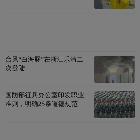
培育“浙山珍”“天目山宝”等区域公用品牌，
打造“临安山核桃”地理标志，“临安山核桃”
品牌价值超过49亿元，居行业前列，显现出
强劲的产业韧性和市场竞争力。
台风“白海豚”在浙江乐清二
发展林下经济是巩固集体林权制度改革成
次登陆
果、统筹生态保护与经济发展的有效路径。
在浙江此前入选的2个典型案例中：
国防部征兵办公室印发职业
准则，明确25条道德规范
松阳县依托优良的生态环境和丰富的森林资
源，以林下经济为突破口，充分挖掘林间空
地、林下资源，摸索出香榧、油茶高效栽
培，林下套种黄精、三叶青、白芍等中药