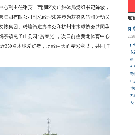
中心副主任张英，西湖区文广旅体局党组书记陈敏，
管集团有限公司副总经理朱连琴为获奖队伍和运动员
频
文旅集团、转塘街道办事处和杭州市木球协会共同承
如
坞茶镇兔子山公园“赏春光”，次日前往黄龙体育中心
2026
仁
近350名木球爱好者，历经两天的精彩竞技，共同打
专
第
A
宠
1
“
内
大