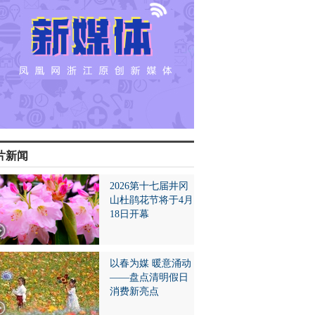
片新闻
2026第十七届井冈
山杜鹃花节将于4月
18日开幕
以春为媒 暖意涌动
——盘点清明假日
消费新亮点