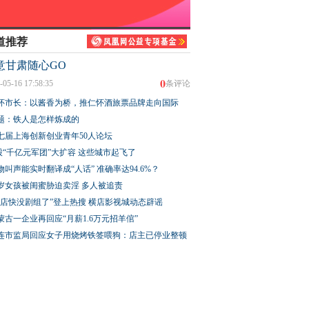
道推荐
意甘肃随心GO
0
-05-16 17:58:35
条评论
怀市长：以酱香为桥，推仁怀酒旅票品牌走向国际
题：铁人是怎样炼成的
七届上海创新创业青年50人论坛
股“千亿元军团”大扩容 这些城市起飞了
物叫声能实时翻译成“人话” 准确率达94.6%？
3岁女孩被闺蜜胁迫卖淫 多人被追责
横店快没剧组了”登上热搜 横店影视城动态辟谣
蒙古一企业再回应“月薪1.6万元招羊倌”
连市监局回应女子用烧烤铁签喂狗：店主已停业整顿