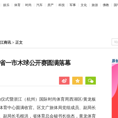
娱乐
体育
时尚
汽车
房产
科技
军事
文化
旅游
佛教
国
站
江商讯
>
正文
原
六省一市木球公开赛圆满落幕
启动仪式暨浙江（杭州）国际时尚体育周西湖区/黄龙板
体育中心圆满收官。区文广旅体局党组成员、副局长
、副局长毛根洪，省体育总会秘书长徐杰，黄龙体育