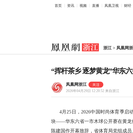
首页
资讯
视频
直播
凤凰卫视
财经
浙江
>
凤凰网浙
“挥杆茶乡 逐梦黄龙”华东
凤凰网浙江
2026年04月29日 12:20:52
来自浙江
4月25日，2026中国时尚体育季
块——华东六省一市木球公开赛在黄龙
陈建国作开幕致辞，省体育局党组成员