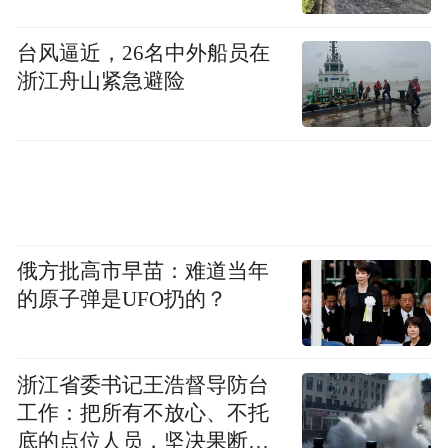
台风逼近，26名中外船员在
浙江舟山紧急避险
游客对这些科技特产的反馈热烈而直接。
来自宁波的陈女士坦言，以往为挑选杭州伴
手礼颇费心思，这次却果断下单了近6000元
的智能骑行箱和陪伴型机器人：“送给孩子又
新颖又有意义，感觉把杭州的创新精神也带
俄方批高市早苗：难道当年
回去了！”
的原子弹是UFO扔的？
一位上海游客手提多件科技产品，道出了许
多人的心声：“这才配得上‘互联网之都’的伴
浙江省委书记王浩督导防台
手礼嘛！”
工作：把所有不放心、不托
底的点位人员，坚决果断转