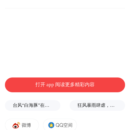
这家店究竟有多火？火到连央视新闻都特意
前来，用直播镜头将这份“杭州智造”的骄
傲，传递给全国观众！
曾经，提及文三路，老杭州人的记忆是“数码
一条街”。如今，在浙江省数字化改革的浪潮
下，在杭州市“数字经济创新提质”一号发展
工程的推动下，蜕变为全国首个数字生活街
区。而这家科技特产商店，正是这条街区灵
打开 app 阅读更多精彩内容
魂的集中展现。
台风“白海豚”在浙江玉环登陆，大片树木被吹倒
狂风暴雨肆虐，台州一家电厂遭受猛烈冲击
店面狂扩300㎡！
游客买单不手软