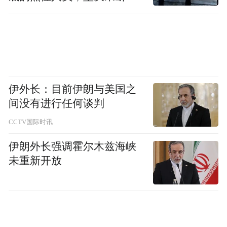
而在店内，一对温州情侣对一款宝可梦的剃
移到位
须刀爱不释手，称赞其“又萌又酷，还能智
能”。这些真实的评价，共同印证了科技特产
作为杭州新名片的独特魅力。
伊外长：目前伊朗与美国之
间没有进行任何谈判
CCTV国际时讯
伊朗外长强调霍尔木兹海峡
未重新开放