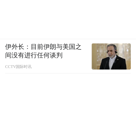
伊外长：目前伊朗与美国之
间没有进行任何谈判
此外，像威臻电子手卷鼓、智能军旗、智能
CCTV国际时讯
数独等一批新型明星产品也正陆续亮相，以
其便携设计、智能互动等特性吸引众多年轻
消费者关注。更多创新科技好物正在路上，
值得持续期待！