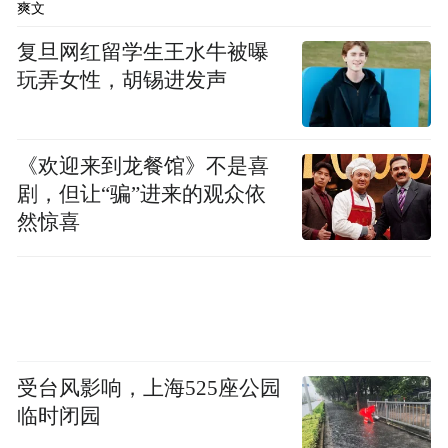
爽文
复旦网红留学生王水牛被曝
玩弄女性，胡锡进发声
《欢迎来到龙餐馆》不是喜
剧，但让“骗”进来的观众依
然惊喜
受台风影响，上海525座公园
临时闭园