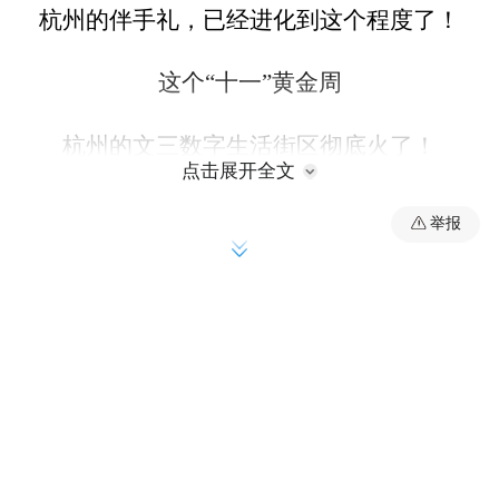
杭州的伴手礼，已经进化到这个程度了！
这个“十一”黄金周
杭州的文三数字生活街区彻底火了！
点击展开全文
而街区C位——文三未来科技体验中心内的
举报
“中国制造”科技新特产集合店
更是成为了游客们争相打卡的
“宝藏目的地”
杭州特产新定义