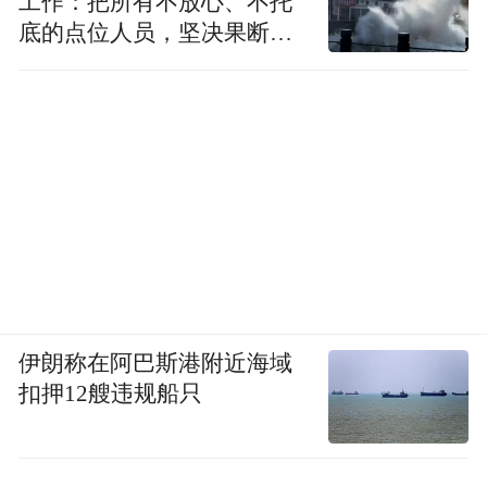
工作：把所有不放心、不托
底的点位人员，坚决果断转
移到位
来自杭州本土的强脑科技安睡仪，则以其创
新的助眠技术赢得了众多用户的青睐，成为
伊朗称在阿巴斯港附近海域
扣押12艘违规船只
提升生活品质的热门选择。
目前“科技新特产”系列产品总销售额已突破