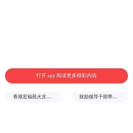
拢，让我们一起去倾听那一段历史回响，去
重温那一场浴血荣光，还有我们这循光而行
的八十年。
打开 app 阅读更多精彩内容
香港宏福苑火灾跨部门调查最终报告：大火或由烟头引起
鼓励领导干部带头休假之后又撤回文件，到底什么意思嘛？
天安门广场的年号台上，有14只白鸽，代表
14年的浴血奋战 图源：“央视新闻”微信公众