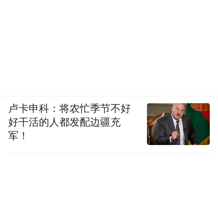
国际地缘政治格局的深刻变革、霸权主义的
极限施压、科技命脉的生死博弈、经济形势
的压力传导，前进道路上不可避免面对新的
风险挑战。
一些国家为了维护自身霸权利益，不希望看
到中国崛起，千方百计进行遏制围堵，抓住
卢卡申科：将农忙季节不好
一切机会搞意识形态和阵营对抗。尤为荒谬
好干活的人都发配边疆充
的是，美国国务院新闻发言人宣称“八十年前
军！
的8月6日，美国和日本结束了太平洋地区一
场毁灭性的战争”。还有美国官员表示，我们
没有忘记在硫磺岛作战的美国人和日本人的
勇敢精神，这种精神将在我们两国的盟友关
系中永垂不朽。荒唐的美日“和解”，背后目