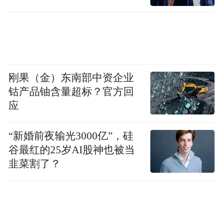
是从未消失。一些国家和地区的人民依然在
绝望中苦苦挣扎，战火所及之处尽是撕心裂
肺的哭喊。
刚果（金）东南部中资企业
今天，我们不必担忧头顶呼啸的炮弹，不必
钴产品铀含量超标？官方回
承受生离死别的痛楚，这是我们这一代人之
应
幸。而这一切，是先辈在血与火的淬炼中，
拿命换来的。那场泣血之战，永远都会让每
“新婚前夜输光3000亿”，硅
个中国人的眼角泛起泪水。
谷最红的25岁AI股神也被当
韭菜割了？
先辈的牺牲不容抹黑，历史的真相不能遗
忘。但一段时间以来，历史虚无主义大行其
道，不停散播“中国战场是‘次要战场’”等错误