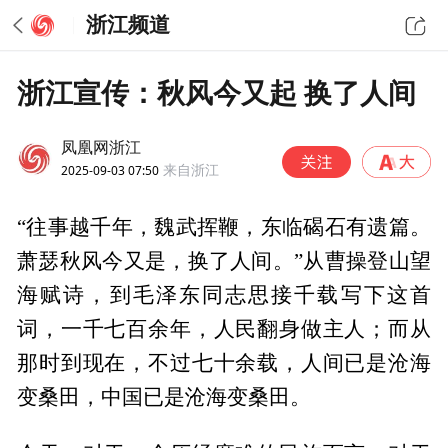
浙江频道
浙江宣传：秋风今又起 换了人间
凤凰网浙江
2025-09-03 07:50
来自浙江
“往事越千年，魏武挥鞭，东临碣石有遗篇。
萧瑟秋风今又是，换了人间。”从曹操登山望
海赋诗，到毛泽东同志思接千载写下这首
词，一千七百余年，人民翻身做主人；而从
那时到现在，不过七十余载，人间已是沧海
变桑田，中国已是沧海变桑田。