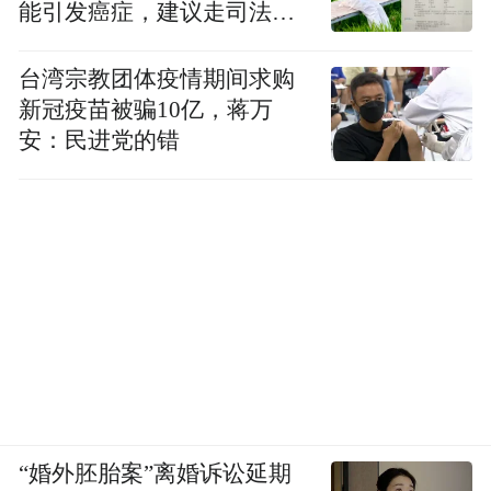
因为无知，有的则是别有用心，总之都是企
能引发癌症，建议走司法途
径
图通过解构历史来否定今日之中国。
台湾宗教团体疫情期间求购
新冠疫苗被骗10亿，蒋万
而另一面，日本一些势力“倒反天罡”，无底
安：民进党的错
线地篡改历史，鼓噪“日本受害论”。据报
道，自2015年以来，日本拿出了560亿日元，
专门用于在国际上修改历史认知，为侵略历
史“洗白”。互联网上，还有不少“精日”博
主，打着“反战”“不要延续仇恨”的旗号，一
边抵制《南京照相馆》《731》等抗战影片，
一边为日本侵略“涂脂抹粉”。这样的行为无
异于在历史伤口上撒盐，终将被钉在民族的
耻辱柱上。
“婚外胚胎案”离婚诉讼延期