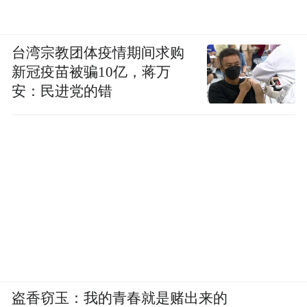
唐诗宋词的韵律未改，孔孟老庄的思想犹
存。这片土地上的文明基因从未因战火而断
台湾宗教团体疫情期间求购
裂，反倒如黄河九曲，在迂回中激荡出更深
新冠疫苗被骗10亿，蒋万
邃的力量。
安：民进党的错
“一条大河波浪宽，风吹稻花香两岸。”中国
人心中的文明长河从未干涸，孕育出深沉而
笃定的文化自信。八十年间，尽管有过曲折
和迷茫，但我们咬紧牙关、挺直脊梁，在废
墟之上一寸一寸重塑山河，从无到有、从弱
到强，从积贫积弱到欣欣向荣，从犹豫彷徨
到自信自强，山河面貌焕然一新。
盗香窃玉：我的青春就是赌出来的
正如有网友在看完《南京照相馆》后评论：