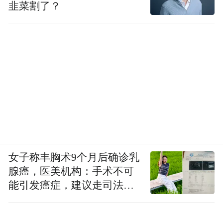
韭菜割了？
Notice: The content above (including the videos,
pictures and audios if any) is uploaded and posted
by the user of Dafeng Hao, which is a social media
platform and merely provides information storage
space services.”
女子称丰胸术9个月后确诊乳
腺癌，医美机构：手术不可
能引发癌症，建议走司法途
径