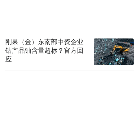
的可谓“司马昭之心”。在那些政客眼里，只
有阵营和利益，历史与正义随时都可以丢
弃。
刚果（金）东南部中资企业
但不管怎样表演和搅局，如今的中国已经不
钴产品铀含量超标？官方回
应
是八十多年前那个贫穷落后、任人宰割的国
家。从针对新疆、西藏、香港、台湾、南海
等问题做文章，到挑起贸易战、科技战、金
融战、认知战，再到在暗处持续输出错误价
值观和论调、企图通过互联网扳倒中国，他
们都没有得逞，我们也没有被吓倒。“他强任
他强，清风拂山岗。”任凭他们怎么挑动、怎
么封锁、怎么施压，我们依然按照既定节奏