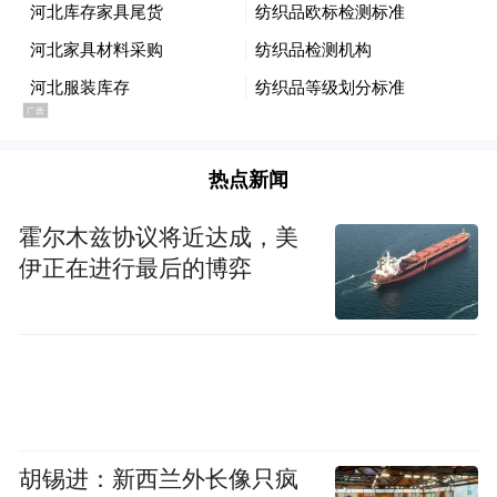
还要看到，近年来一些反华势力有所抬头，
频频在我国的边境地区和主权问题上搞“小动
作”，一再试探我们的底线。“台独”势力不断
挑衅滋事、倚美谋独，前不久还对台湾抗战
热点新闻
老兵、公职人员、艺人发出威胁，阻挠他们
参加九三阅兵等纪念活动。
霍尔木兹协议将近达成，美
伊正在进行最后的博弈
利刃出鞘不是一场秀，承平日久，我们不能
忘了昨日的疼痛和今天的忧患。在这样一个
具有特殊意义的历史时刻，我们手执利剑、
凌空挥舞，就是要告诉一些人：不要试探，
不要玩火，不要抱有不切实际的幻想。
胡锡进：新西兰外长像只疯