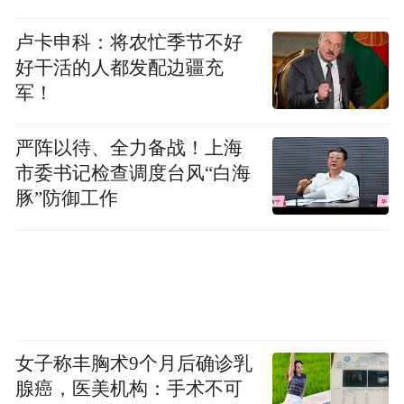
二战史观，歪曲、贬低、否定中国共产党的
抗战贡献。
卢卡申科：将农忙季节不好
好干活的人都发配边疆充
在艰苦卓绝的十四年抗战中，中国共产党发
军！
挥了中流砥柱的作用，领导八路军、新四军
和华南人民抗日游击队对敌作战12.5万余
严阵以待、全力备战！上海
市委书记检查调度台风“白海
次，歼灭日、伪军171.4万余人，留下了百团
豚”防御工作
大战等一系列历史壮举；建立19块抗日民主
根据地，总面积近100万平方公里，人口近1
亿。更为重要的是，倡导、促成和维护抗日
民族统一战线，对全体中华儿女共御外敌取
得抗战胜利起到了决定性作用。
女子称丰胸术9个月后确诊乳
那些诋毁和抹黑，有的是因为偏见，有的是
腺癌，医美机构：手术不可