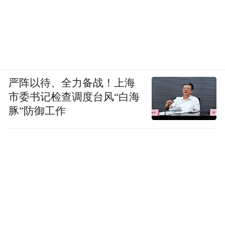
但无论战争多么艰苦，无论牺牲多么巨大，
中国人民从来都没有动摇光复河山的决心。
十四年抗战，3500万军民伤亡，将“一寸山河
一寸血”的悲壮深深熔铸于血脉之中，也镌刻
严阵以待、全力备战！上海
进山河大地之间。“保卫家乡，保卫黄河，保
市委书记检查调度台风“白海
卫华北，保卫全中国”，平型关大捷、淞沪会
豚”防御工作
战、南京保卫战、武汉会战……无数先辈前
赴后继，以我热血、染我疆土，发出了“大好
河山，寸土不让”的呐喊。
山河依旧，不仅是地理意义上的延续，更是
中华文明薪火的代代相传。历经无数沧桑与
变迁，泰山仍巍然矗立，长江也依然流淌，