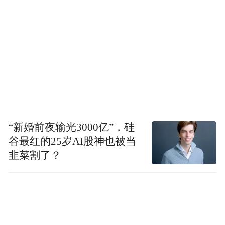
侵华日军南京大屠杀遇难同胞纪念馆 图源：
视觉中国
——山河依旧在，换了新颜
“新婚前夜输光3000亿”，硅
谷最红的25岁AI股神也被当
中国的领土虽大，但没有一寸是多余的，没
韭菜割了？
有一寸是可以侵犯的。日本对中华大地的觊
觎由来已久，其狼子野心始终未改。二战期
间，更是悍然侵占中国600余万平方公里领
土。