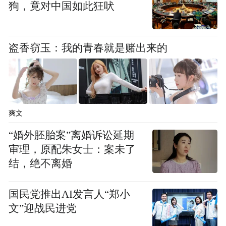
狗，竟对中国如此狂吠
盗香窃玉：我的青春就是赌出来的
爽文
阅兵训练现场 图源：“中国军号”微信公众号
“婚外胚胎案”离婚诉讼延期
审理，原配朱女士：案未了
——先辈血与火，换了晴天
结，绝不离婚
“我们不是生活在一个和平的年代，只是生活
国民党推出AI发言人“郑小
在一个和平的国家。”很多人对这句话深有感
文”迎战民进党
触。当今世界远远没有太平，弱者的苦难更