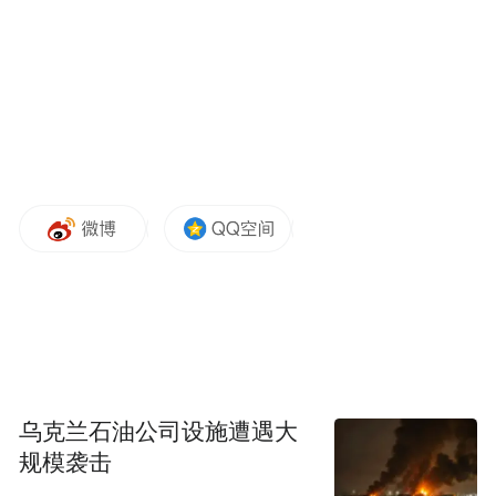
号
——沙场秋点兵，换了利剑
“八百里分麾下炙，五十弦翻塞外声，沙场秋
点兵。”这是何等的英勇豪迈。但在抗战时
期，这份豪迈却多了几分悲壮。当年积贫积
弱的我们，面对敌人的枪林弹雨，只有土枪
土炮，大刀长矛，血肉之躯。
从“小米加步枪”到“钢铁洪流”，八十年斗转
星移，如今我们什么都有了，却也什么都没
有忘。这次阅兵共编设45个方（梯）队，其
乌克兰石油公司设施遭遇大
中战旗方队将展示我军抗战时期的功勋荣誉
规模袭击
旗帜，表达对革命先烈的深切缅怀。所有受