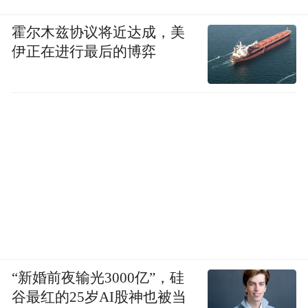
和步伐向前挺进，这是我们中国人不变的风
霍尔木兹协议将近达成，美
骨和本色。
伊正在进行最后的博弈
剧是必须从序幕开始的，但序幕还不是高
潮。八十年前，我们在那个炽热、隽永、明
媚的秋天，揭开了中国人民自立自强的序
幕。当秋风再起，在天安门前、长安街上，
激荡的是我们对先辈的无尽思念，还有我们
这一代人会永远铭记的誓言。
来源：浙江宣传
“特别声明：以上作品内容(包括在内的视频、图片或音
“新婚前夜输光3000亿”，硅
频)为凤凰网旗下自媒体平台“大风号”用户上传并发
谷最红的25岁AI股神也被当
布，本平台仅提供信息存储空间服务。