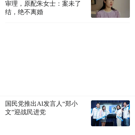
审理，原配朱女士：案未了
真正的反战从不是为历史暴行开脱，而是以
结，绝不离婚
史为鉴，守护来之不易的和平与安宁。先辈
们用生命书写的壮烈史诗永远镌刻在人类正
义的丰碑上，日本军国主义的罪行铁证如
山，绝不允许任何形式的篡改或淡化。阅兵
也是阅己，我们必须将这段浸透血与火的历
史代代相传，因为忘记历史就等于背叛。
国民党推出AI发言人“郑小
文”迎战民进党