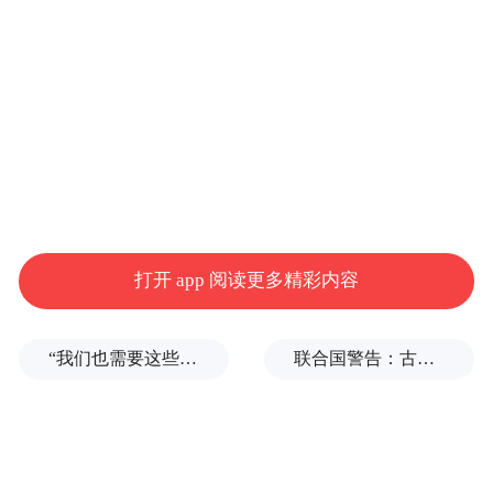
打开 app 阅读更多精彩内容
“我们也需要这些导弹啊”，特朗普公开拒绝泽连斯基！
联合国警告：古巴或变成沉默的加沙
春运以来对国省干线公路的坑槽、破损、严
重沉陷等影路面病害进行全面处治，共出动
养护人员2936人，出动巡查车辆384车次，路
面热再生修补272.03平方米。