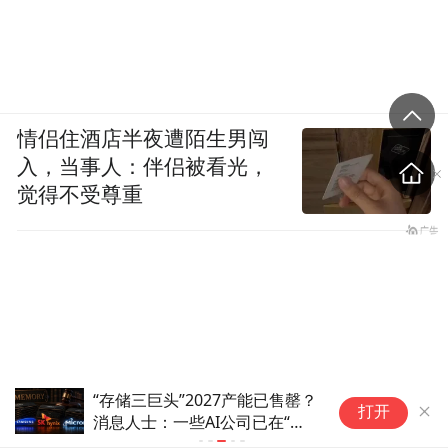
情侣住酒店半夜遭陌生男闯
入，当事人：伴侣被看光，
觉得不受尊重
“存储三巨头”2027产能已售罄？
矿
打开
消息人士：一些AI公司已在“跪
退
求芯片”