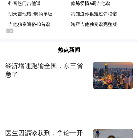
团县委组织志愿者们与专业的警务人员一起
通过发放宣传手册、赠送反诈系列物品、现
场讲解等形式，向旅客普及防诈骗知识，提
高大家的防范意识。上岗志愿者40余人，发
热点新闻
放“暖冬”物资600余件，服务春运返乡旅客
1200余人次。交通部门在G351、G205国道设
经济增速跑输全国，东三省
急了
立“春运服务站”，为往来司乘人员送上姜汤
茶水及新年祝福，一如既往为春运过境车
辆、驾乘人员提供温馨服务。
来源：开化传媒集团
通讯员：汪敏慧
医生因漏诊获刑，争论一开