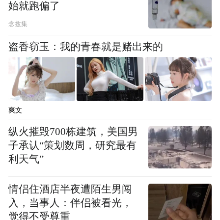
始就跑偏了
“特别声明：以上作品内容(包括在内的视频、图片或音
念兹集
频)为凤凰网旗下自媒体平台“大风号”用户上传并发
布，本平台仅提供信息存储空间服务。
盗香窃玉：我的青春就是赌出来的
Notice: The content above (including the videos,
pictures and audios if any) is uploaded and posted
by the user of Dafeng Hao, which is a social media
platform and merely provides information storage
space services.”
爽文
纵火摧毁700栋建筑，美国男
子承认“策划数周，研究最有
利天气”
情侣住酒店半夜遭陌生男闯
入，当事人：伴侣被看光，
觉得不受尊重