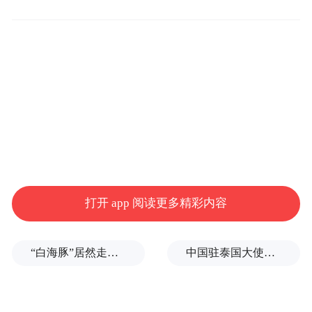
作为国内知名的卡牌品牌，卡游在电影上映
期间同步推出了“哪吒之魔童闹海斗天包（收
藏卡）”和附赠卡砖的“混元宝盒”单卡，两个
系列收藏卡因精美的图绘设计和创意的国潮
元素，一上架就成为市场上的爆款产品。“我
们店里的哪吒系列卡牌上架没几天就被抢购
一空，许多顾客来问什么时候能补货。”开化
一家线下卡牌零售店店主张先生告诉记者。
打开 app 阅读更多精彩内容
除了线下零售，线上渠道同样火爆，卡牌产
品上榜抖音种草榜，多款产品售罄。
“白海豚”居然走出了古怪路径
中国驻泰国大使馆发布关于中国公民来泰国参加文体活动的提醒