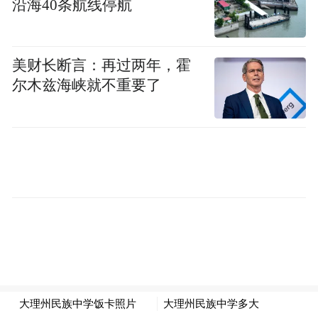
沿海40条航线停航
美财长断言：再过两年，霍
尔木兹海峡就不重要了
据悉，此次推出的哪吒电影收藏卡包含了SP
专版光刻卡、国风立绘卡、3D光栅卡、剧情