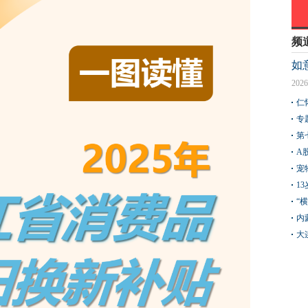
频
如
2026
仁
专
第
A
宠
1
“
内
大