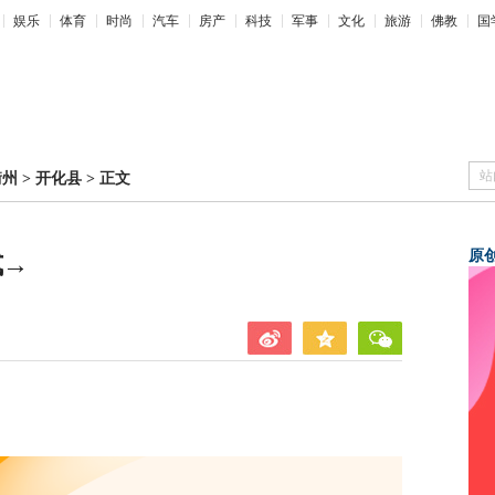
娱乐
体育
时尚
汽车
房产
科技
军事
文化
旅游
佛教
国
站
衢州
>
开化县
>
正文
原
式→