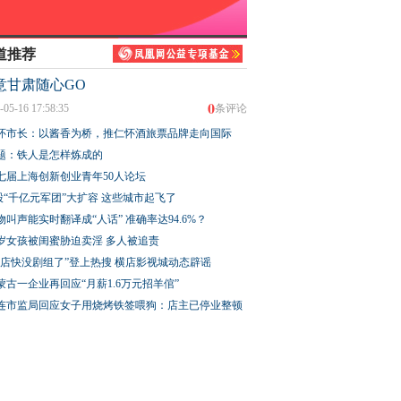
道推荐
意甘肃随心GO
0
-05-16 17:58:35
条评论
怀市长：以酱香为桥，推仁怀酒旅票品牌走向国际
题：铁人是怎样炼成的
七届上海创新创业青年50人论坛
股“千亿元军团”大扩容 这些城市起飞了
物叫声能实时翻译成“人话” 准确率达94.6%？
3岁女孩被闺蜜胁迫卖淫 多人被追责
横店快没剧组了”登上热搜 横店影视城动态辟谣
蒙古一企业再回应“月薪1.6万元招羊倌”
连市监局回应女子用烧烤铁签喂狗：店主已停业整顿