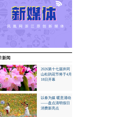
片新闻
2026第十七届井冈
山杜鹃花节将于4月
18日开幕
以春为媒 暖意涌动
——盘点清明假日
消费新亮点