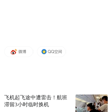
有事做，家家有收入”的美丽图景正变为生动
现实；共同见证干部作风之变，“三种工作理
念”越来越成为全县上下的思想自觉、行动自
觉。这些成绩的取得，凝聚着全县上下的智
慧和心血。
夏盛民说，今年是“十四五”规划收官之年、
“十五五”规划谋篇之年，也是高质量发展建
设共同富裕示范区的关键之年。让理想照进
现实，没有躺赢的捷径，只有奋斗的征程。
新的一年，我们要倍加珍惜新一轮发展最好
的“时与势”，大力弘扬“六干”作风，持续激
飞机起飞途中遭雷击！航班
发“五拼”劲头，不断强化“三种工作理念”，
滞留3小时临时换机