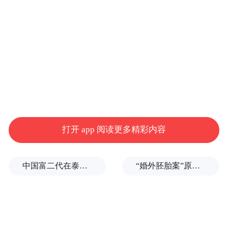
县委书记夏盛民致辞，他代表县四套班子向
全县广大人民群众，向关心支持开化经济社
会发展的各界人士，致以诚挚问候和新春祝
福。夏盛民指出，刚刚过去的2024年，有困
难更有突破，有挑战更有收获，令人感慨、
更难以忘怀，全县上下承压奋起、稳中有
进，以“变”书写了全年经济社会发展具体而
打开 app 阅读更多精彩内容
生动的实践注脚。这一年，我们共同见证综
合实力之变，长期向好的态势不断巩固增
中国富二代在泰国被杀，嫌犯自首后称“在女友浴室看见他”，真相却没这么简单
“婚外胚胎案”原配妻子求助律师：如何核实胚胎已销毁？伪造结婚证算重婚吗？医院的责任边界在哪？
强；共同见证空间格局之变，“县域通高铁、
镇镇通高速”格局加速成型；共同见证城乡面
貌之变，国家公园城市的魅力、活力、吸引
力与日俱增；共同见证民生福祉之变，“人人