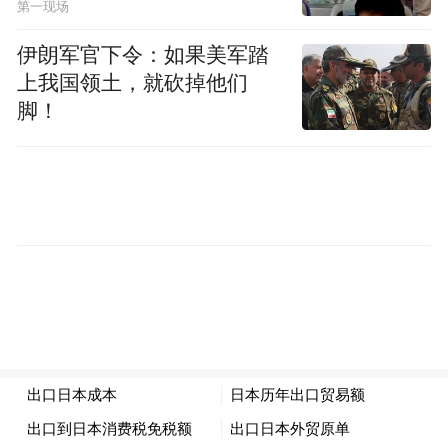
推动各项工作纵向有进步、横向有进位、整
第一现场
体上台阶，加速将发展之势转化为竞争之
伊朗军官下令：如果美军踏
能，奋力谱写中国式现代化山区县样板建设
上我国领土，就砍掉他们
新篇章。同时，我们继续全力以赴“让老百姓
脚！
过上更好的日子”，用力解决千头万绪的难，
努力办好千家万户的事，加快推动公共服务
一体化，让人民群众的笑容更多、心里更
暖。希望社会各界人士一如既往关心、支
持、参与开化的建设发展，立足各自领域深
耕钻研，实现人生出彩与开化精彩的双向成
就，共同创造更加美好的明天。
团拜会现场，洋溢着欢乐喜庆的气氛，与会
嘉宾互致新春问候和祝福，共同为开化的高