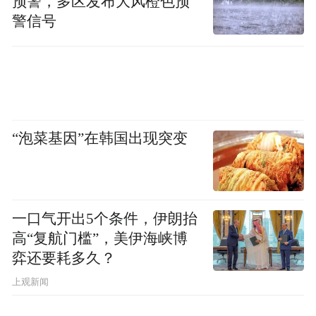
预警，多区发布大风橙色预
小家、为大家的奉献精神太值得我们敬佩
警信号
了。你们在这里安心工作，商会时刻惦记着
你们呢，给你们带来了些心意，希望能让你
们在这个特殊的节日里感受到家乡的温暖，
也祝愿大家新的一年顺顺利利，工作顺心
呀！”慰问团队详细了解他们的工作和生活需
“泡菜基因”在韩国出现突变
求，对他们的付出表示敬意和感谢，并鼓励
他们在岗位上安心工作，过一个欢乐祥和的
春节。
一口气开出5个条件，伊朗抬
高“复航门槛”，美伊海峡博
绍兴市重庆商会的这一系列活动，不仅体现
弈还要耗多久？
了商会对川渝农民工的关爱，也彰显了商会
上观新闻
的社会责任和担当。一位来自重庆的农民工
感慨地说：“虽然不能回家过年，但有商会的