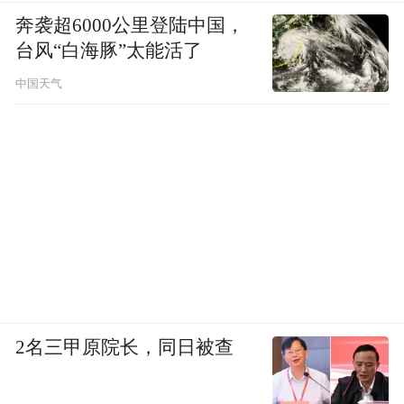
“特别声明：以上作品内容(包括在内的视频、图片或音
奔袭超6000公里登陆中国，
频)为凤凰网旗下自媒体平台“大风号”用户上传并发
台风“白海豚”太能活了
布，本平台仅提供信息存储空间服务。
Notice: The content above (including the videos,
中国天气
pictures and audios if any) is uploaded and posted
by the user of Dafeng Hao, which is a social media
platform and merely provides information storage
space services.”
2名三甲原院长，同日被查