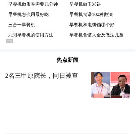
兴市重庆商会的领导们和志愿者们早早地就
来到了柯桥区华舍街道。他们为即将踏上归
途的在绍兴的渝籍农民工朋友们送上了精心
准备的返乡礼包，里面装有八宝粥、面包、
苹果、牛奶、矿泉水等物资。绍兴市重庆商
会会长李亚洲饱含深情地对农民工们说道：
热点新闻
“各位老乡们，大家这一年在绍兴辛苦啦！你
们用勤劳的双手为绍兴的建设添砖加瓦，咱
2名三甲原院长，同日被查
们重庆人吃苦耐劳、踏实肯干的精神在这里
展现得淋漓尽致。今天大家要回家过年了，
希望你们一路平安，到家后和家人们好好团
聚，过个热热闹闹的春节。咱们绍兴市重庆
商会永远是大家在这边的后盾，以后有啥困
难，都可以跟商会说呀！”一番话语，让农民