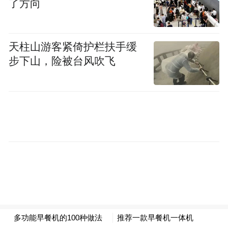
了方向
天柱山游客紧倚护栏扶手缓
步下山，险被台风吹飞
在欢送渝籍农民工回乡过年的活动现场，绍