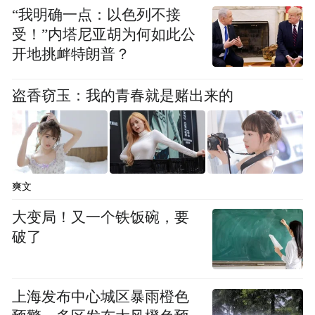
“我明确一点：以色列不接
工们心里暖烘烘的，大家纷纷表示，商会的
受！”内塔尼亚胡为何如此公
关怀让他们倍感温暖，虽然离家千里，但在
开地挑衅特朗普？
绍兴也能感受到家的氛围。
盗香窃玉：我的青春就是赌出来的
对于那些因工作原因不能回家过年、坚守在
岗位上的川渝农民工，绍兴市重庆商会也没
有忘记他们。商会组织了慰问团队，赴绍兴
市高铁北站南广场工地，为一线的农民工送
爽文
去了节日的问候和慰问物品、新年红包等。
大变局！又一个铁饭碗，要
每到一处，商会领导班子都会亲切地与坚守
破了
岗位的农民工们握手交谈，说道：“老乡们，
新春佳节本是团圆的时候，你们为了保障各
上海发布中心城区暴雨橙色
项工作能正常开展，坚守在岗位上，这种舍