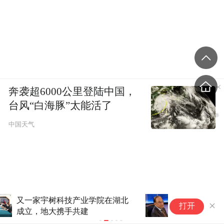
奔袭超6000公里登陆中国，
台风“白海豚”太能活了
中国天气
79岁生日当天，马来西亚总理
西
打开
安瓦尔接受医疗检查
应