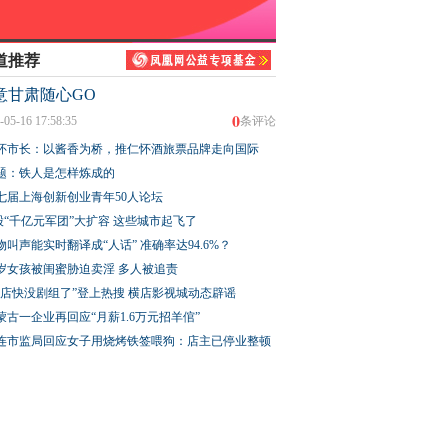
道推荐
意甘肃随心GO
0
-05-16 17:58:35
条评论
怀市长：以酱香为桥，推仁怀酒旅票品牌走向国际
题：铁人是怎样炼成的
七届上海创新创业青年50人论坛
股“千亿元军团”大扩容 这些城市起飞了
物叫声能实时翻译成“人话” 准确率达94.6%？
3岁女孩被闺蜜胁迫卖淫 多人被追责
横店快没剧组了”登上热搜 横店影视城动态辟谣
蒙古一企业再回应“月薪1.6万元招羊倌”
连市监局回应女子用烧烤铁签喂狗：店主已停业整顿