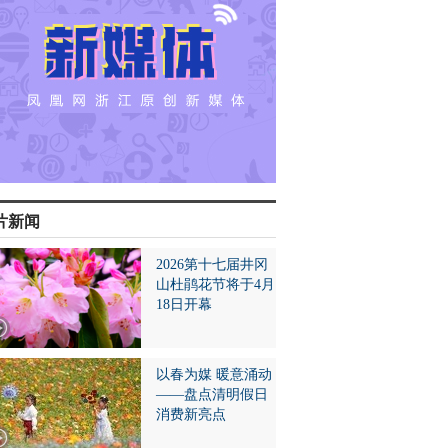
片新闻
2026第十七届井冈
山杜鹃花节将于4月
18日开幕
以春为媒 暖意涌动
——盘点清明假日
消费新亮点