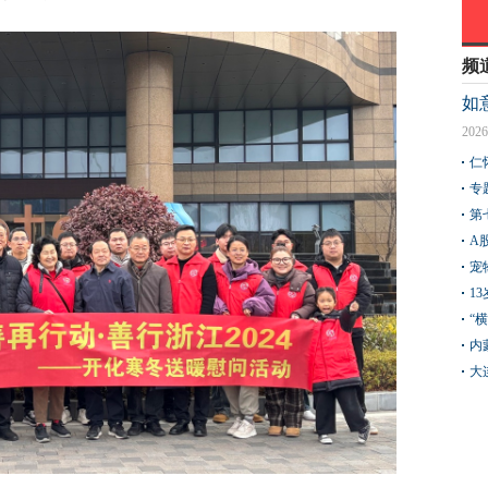
频
如
2026
仁
专
第
A
宠
1
“
内
大