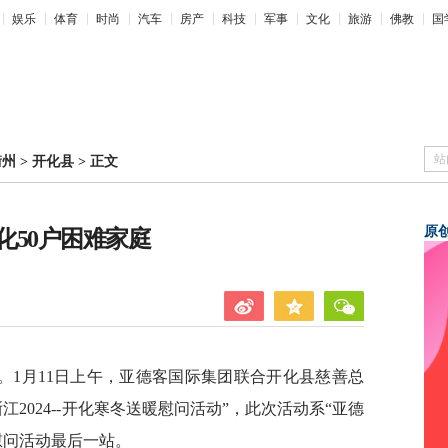
娱乐
体育
时尚
汽车
房产
科技
军事
文化
旅游
佛教
国
站
衢州
>
开化县
>
正文
原
化50户困难家庭
。1月11日上午，亚德客国际集团联合开化县慈善总
2024--开化寒冬送暖慰问活动”，此次活动系“亚德
”慰问活动最后一站。