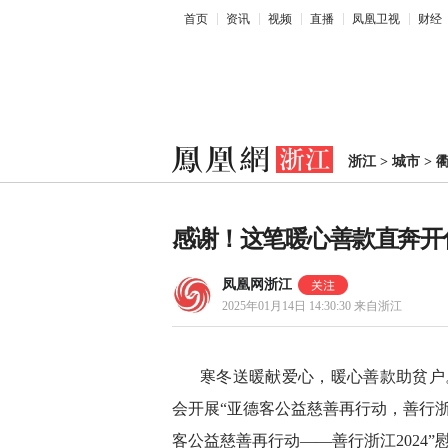
首页
资讯
视频
直播
凤凰卫视
财经
浙江
>
城市
>
感谢！这笔暖心善款直奔开
凤凰网浙江
2025年01月14日 14:30:30
来自浙江
寒冬送暖献爱心，暖心善款助贫户
会开展“亚德客公益慈善再行动，善行浙江
客公益慈善再行动——善行浙江2024