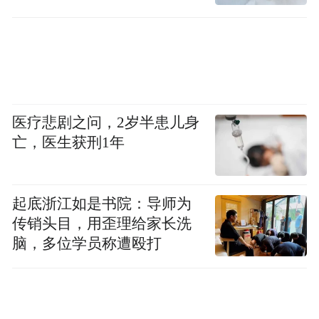
诬陷责任
医疗悲剧之问，2岁半患儿身
亡，医生获刑1年
起底浙江如是书院：导师为
传销头目，用歪理给家长洗
脑，多位学员称遭殴打