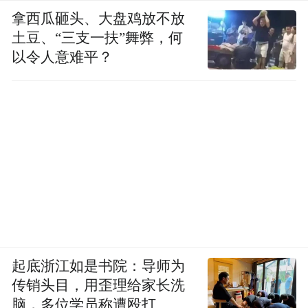
拿西瓜砸头、大盘鸡放不放
土豆、“三支一扶”舞弊，何
以令人意难平？
起底浙江如是书院：导师为
传销头目，用歪理给家长洗
脑，多位学员称遭殴打