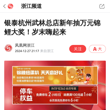
浙江频道
银泰杭州武林总店新年抽万元锦
鲤大奖！岁末嗨起来
凤凰网浙江
2024-12-27 21:17
来自浙江