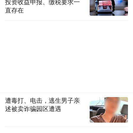
投资收益申报、缴税要求一
直存在
遭毒打、电击，逃生男子亲
述被卖诈骗园区遭遇