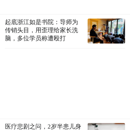
起底浙江如是书院：导师为
传销头目，用歪理给家长洗
脑，多位学员称遭殴打
医疗悲剧之问，2岁半患儿身