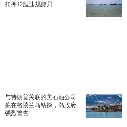
扣押12艘违规船只
体检标准参照《关于修订〈公务员录用体检
通用标准（试行）〉及〈公务员录用体检操
作手册（试行）〉有关内容的通知》（人社
部发〔2016〕140号）和《浙江省教师资格认
定体检工作实施办法（试行）》执行。体检
时间另行通知。入围体检对象不按规定的时
间、地点参加体检，视作放弃体检和聘用资
格。
体检合格人员入围考察。考察工作由用人单
与特朗普关联的美石油公司
位按有关程序组织实施。参照《公务员录用
拟在格陵兰岛钻探，岛政府
考察办法（试行）》（中组发〔2021〕11
强烈警告
号）文件执行。按照《关于印发对失信被执