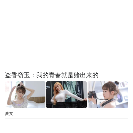
行人实施联合惩戒的合作备忘录的通知》
（发改财金〔2016〕141号）要求，查询入围
考察对象的社会信用记录。考察结果仅作为
本次是否聘用的依据。
（六）公示、聘用
经考试考核、体检、考察择优确定的拟聘用
盗香窃玉：我的青春就是赌出来的
对象，公示7个工作日无异议后，办理相关聘
用手续。拟聘用对象须在2025年9月30日前按
期取得毕业证书及相应的学位证书，教师岗
位还须取得二级乙等及以上普通话证书（教
爽文
师资格证暂不作要求，但在聘用后两年内必
须取得与报考学科相适应的教师资格证，否