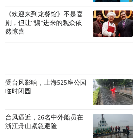
取消聘用资格并通报所在学校。因延误报名
《欢迎来到龙餐馆》不是喜
（资格审查）时间、材料证书未按时完整提
剧，但让“骗”进来的观众依
供等造成后果的，由报名人员自行承担责
然惊喜
任。
（三）考试考核
本次教师岗位招聘通过“综合素质考评+笔试
+面试（专业能力测试）”，其他岗位通过“综
受台风影响，上海525座公园
临时闭园
合素质考评+面试（专业能力测试）”的方式
确定签约对象。
台风逼近，26名中外船员在
1.综合素质考评：招聘单位根据对符合条件
浙江舟山紧急避险
应聘人员的基层适应能力、职业规划以及学