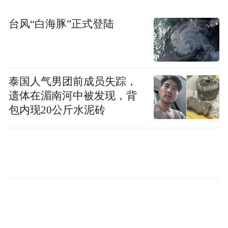
网络报名但未进行现场资格审查人员视为报
台风“白海豚”正式登陆
名无效。
1.网络报名：自发布公告之日开始接受网络
报名，每人限报一个岗位，报名截止时间为
泰国人气男团前成员失踪，
2024年10月23日17:00。有报名意向的可将报
遗体在湄南河中被发现，背
名表（以“岗位名称+姓名”命名）发送至指定
包内现20公斤水泥砖
邮箱（详见附件1），即可完成报名。
2.现场报名、资格审查地点和时间：
地点1（仅限医师岗位）：2024年10月24日
厦门大学翔安校区学生活动中心一楼，时
间：13:00-16:30（如有调整，另行通知）。