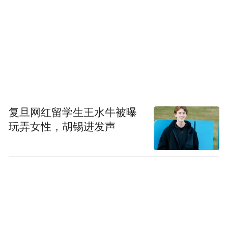
则予以解聘），如不能按期取得相关证书者
原则上取消聘用资格。
报考人员放弃聘用、放弃体检或体检不合
格、放弃考察或考察结论不合格、不能在规
定时间提供报考所需相关证明文件及其他材
料，取消聘用资格。因取消聘用资格产生的
复旦网红留学生王水牛被曝
岗位空缺是否递补，根据实际情况研究决
玩弄女性，胡锡进发声
定。
五、其他事项
（一）受聘人员纳入事业编制内管理，执行
事业单位聘用制度，与用人单位签订事业单