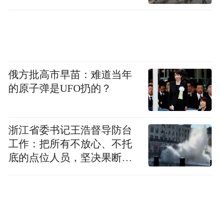
历层次、学业成绩、社会实践、学生干部任
职经历、技能特长、荣誉获奖等因素，结合
所在学校对综合表现的评价或推荐意见，进
行综合素质考评，按照一定比例择优确定参
加笔试、面试（专业能力测试）人员。综合
俄方批高市早苗：难道当年
的原子弹是UFO扔的？
素质考评满分为100分，合格分为60分，具体
考评内容见附件3。综合素质考评得分只作为
确定入围笔试、面试（专业能力测试）对象
浙江省委书记王浩督导防台
的依据，不计入考试考核总成绩。
工作：把所有不放心、不托
底的点位人员，坚决果断转
2.笔试：笔试采用闭卷形式，考试内容为相
移到位
关专业知识。满分为100分，合格分为60分。
3.面试（专业能力测试）：着重考查应聘人