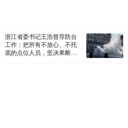
位聘用合同。首次签订聘用合同的期限为5
年。人员聘用后，须在本县服务满5年（含试
用期）。试用期按有关规定执行，试用期满
考核不合格的，解除聘用关系。
浙江省委书记王浩督导防台
工作：把所有不放心、不托
（二）本次招聘专业要求参照《2024年浙江
底的点位人员，坚决果断转
省公务员录用考试专业参考目录》《普通高
移到位
等学校本科专业目录（2024）》《授予博
士、硕士学位和培养研究生的学科、专业目
录》进行资格审查。部分专业涉及名称更改
的，新旧专业可认定为同一专业。
（三）为保证引才质量，根据报名情况、生
源质量等情况，将调整或取消招聘计划。