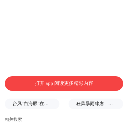
面向普通高校2025年毕业生，户籍不限。
三、招聘条件
1.具有中华人民共和国国籍，遵守国家宪
法、法律、法规。
2.愿意履行事业单位工作人员的义务，遵守
纪律，品行端正，身体健康。
打开 app 阅读更多精彩内容
3.符合招聘岗位所需的其他资格条件。
台风“白海豚”在浙江玉环登陆，大片树木被吹倒
狂风暴雨肆虐，台州一家电厂遭受猛烈冲击
四、招聘程序和办法