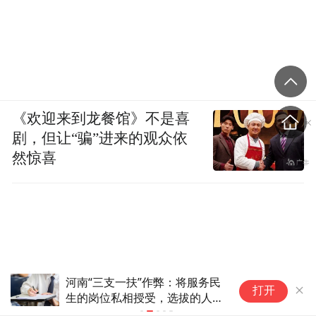
《欢迎来到龙餐馆》不是喜
剧，但让“骗”进来的观众依
然惊喜
河南“三支一扶”作弊：将服务民
利
打开
生的岗位私相授受，选拔的人能
真心为民？