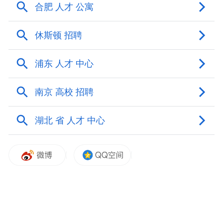
贯彻公开、平等、竞争、择优的原则，坚持
德才兼备的用人标准，按照下列程序进行招
聘。
（一）发布招聘信息
通过开化县人民政府网（开化县人力资源和
社会保障局
https://www.kaihua.gov.cn/col/col1229553694/i
和相关高校等网站向社会发布招聘信息。
（二）报名和资格审查
本次招聘报名采用网络报名+现场报名的方
式，资格审查采用现场资格审查的方式，已