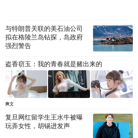
学期学业成绩表、各类获奖和荣誉证书以及
其他能证明个人相关能力水平的证书或材料
等原件及复印件。
与特朗普关联的美石油公司
拟在格陵兰岛钻探，岛政府
报名结束后，根据报名者提供的材料进行资
强烈警告
格审查，重点审查应聘人员提交资料的真实
性及是否符合应聘岗位所需资格条件。其中
盗香窃玉：我的青春就是赌出来的
网络报名人员还需本人携带报名相关材料原
件及复印件到相应岗位现场报名点进行资格
审查（请各网络报名人员关注邮箱信息，确
定是否入围资格审查）。
爽文
复旦网红留学生王水牛被曝
报名人员应按要求如实填写、提供相关材料
玩弄女性，胡锡进发声
证明，对提供虚假证明材料的，查实后一律