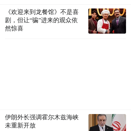
《欢迎来到龙餐馆》不是喜
（四）本次招聘有关事宜由开化县人力资源
剧，但让“骗”进来的观众依
和社会保障局会同招聘单位共同解释。
然惊喜
来源：开化县人力资源和社会保障局
“特别声明：以上作品内容(包括在内的视频、图片或音
频)为凤凰网旗下自媒体平台“大风号”用户上传并发
布，本平台仅提供信息存储空间服务。
Notice: The content above (including the videos,
pictures and audios if any) is uploaded and posted
by the user of Dafeng Hao, which is a social media
platform and merely provides information storage
space services.”
伊朗外长强调霍尔木兹海峡
未重新开放