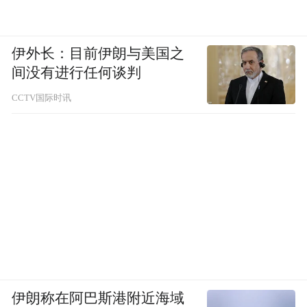
划数1:1的比例确定签约对象，并在规定时间
内签订就业协议书，否则视作自动放弃签约
伊外长：目前伊朗与美国之
资格。
间没有进行任何谈判
2.其他岗位根据面试（专业能力测试）成
CCTV国际时讯
绩，从高分到低分按照招聘计划数1:1的比例
确定签约对象，并在规定时间内签订就业协
议书，否则视作自动放弃签约资格。
（五）体检、考察
完成签约对象入围体检，体检工作按《关于
进一步做好公务员考试录用体检工作的通
知》（人社部发〔2012〕65号）执行。
伊朗称在阿巴斯港附近海域