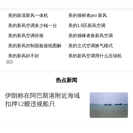
地点2（除医师岗位）：2024年10月25日厦
门大学思明校区科艺中心一楼，时间：9:30-
13:00（如有调整，另行通知）。
有报名意向的根据报考岗位前往上述地点，
填写报名表（见附件2），并递交应聘材料，
即可完成报名。
热点新闻
报名者根据报考岗位要求提供以下材料：报
伊朗称在阿巴斯港附近海域
名表（见附件2）、身份证、相关学历证明
扣押12艘违规船只
（就业推荐表或所就读大学出具的学历证
明）和中共党员（中共预备党员）证明、各
类等级（资格）证书、学校出具并盖章的各