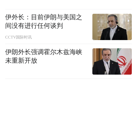
员的表达能力、性格特质、基层发展潜能和
专业素养。满分为100分，合格分为70分。
伊外长：目前伊朗与美国之
间没有进行任何谈判
笔试、面试（专业能力测试）具体时间、地
CCTV国际时讯
点短信或电话通知。未按规定时间和地点参
伊朗外长强调霍尔木兹海峡
加的，视为放弃签约资格。
未重新开放
（四）签约
1.教师岗位根据笔试成绩占40%，面试（专业
能力测试）成绩占60%的比例折合计算总成
绩，总成绩按四舍五入法，保留2位小数。若
总成绩相等，以面试（专业能力测试）成绩
高的排位在前。再从高分到低分按照招聘计