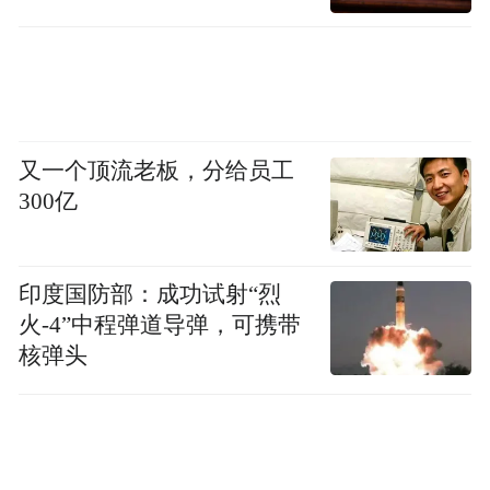
又一个顶流老板，分给员工
动感的音乐、激情的舞蹈瞬间点燃了现场，
300亿
观众们被他们的表演所感染，欢呼声、掌声
此起彼伏，现场热烈气氛一浪高过一浪。
印度国防部：成功试射“烈
火-4”中程弹道导弹，可携带
核弹头