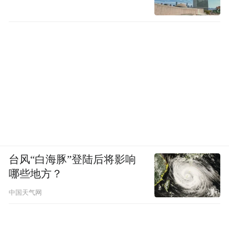
来源：柯城发布
文字： 龚莹莹
图片：姜渝晨 衢州市柯城区街舞协会
“特别声明：以上作品内容(包括在内的视频、图片或音
频)为凤凰网旗下自媒体平台“大风号”用户上传并发
布，本平台仅提供信息存储空间服务。
Notice: The content above (including the videos,
pictures and audios if any) is uploaded and posted
台风“白海豚”登陆后将影响
by the user of Dafeng Hao, which is a social media
哪些地方？
platform and merely provides information storage
space services.”
中国天气网