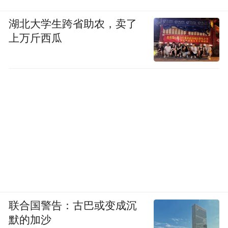
湖北大学生跨省助农，卖了
上万斤西瓜
“大赛冠军将直通杭州亚运场馆的总决赛，希
望通过本次赛事，进一步推动并提高我区青
少年街舞竞技水平，让更多年轻人爱上街
舞，深化街舞运动的影响力。”2024年浙江省
街舞超级联赛衢州站竞赛组委会主任、衢州
联合国警告：古巴或变成沉
市柯城区街舞协会会长鲁宇琦介绍。
默的加沙