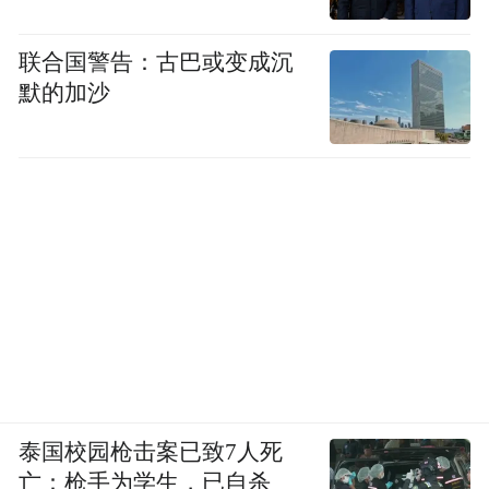
联合国警告：古巴或变成沉
经过激烈角逐，来自嘉兴平湖的张尹赐、衢
默的加沙
州龙游的章杰龙、台州温岭的徐雅薇、衢州
江山的郑浠分别获得霹雳舞男子组、震感舞
组、混合风格组、编舞个人作品组冠军。来
自衢州龙游的自编齐舞《1973》获得自编齐
舞幼儿组冠军，来自台州的自编齐舞《玫瑰
少女》获得自编齐舞小学A组冠军，来自衢
州江山的自编齐舞《有点意思》获得自编齐
舞小学B组冠军，来自杭州的自编齐舞
《hey！look at me》获得自编齐舞俱乐部组
冠军。
泰国校园枪击案已致7人死
亡：枪手为学生，已自杀