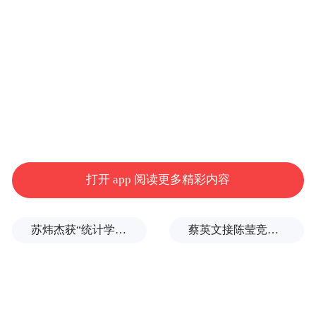
打开 app 阅读更多精彩内容
苏炜杰获“统计学界的诺贝尔奖”，又是北大数院07级
蔡英文接陈莹竞选总部主委？郭正亮爆玄机：她的谋划是陈其迈