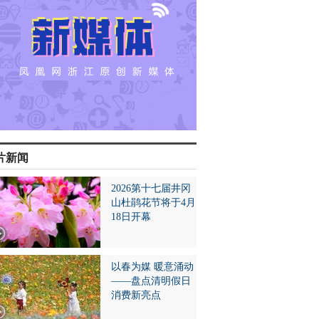
片新闻
2026第十七届井冈
山杜鹃花节将于4月
18日开幕
以春为媒 暖意涌动
——盘点清明假日
消费新亮点