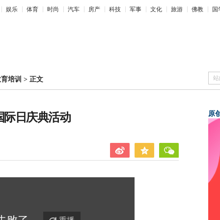
娱乐
体育
时尚
汽车
房产
科技
军事
文化
旅游
佛教
国
站
教育培训
>
正文
原
国际日庆典活动