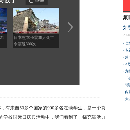
失败
了
重播
频
如
2026
21
日本熊本强震38人死亡
特朗普所乘直升机遭遇飞
深圳
仁
余震逾300次
行安全事件，现场监控画
量迎A
面曝光
专
第
A
宠
1
“
内
大
，有来自50多个国家的900多名在读学生，是一个真
度的学校国际日庆典活动中，我们看到了一幅充满活力