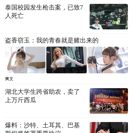
泰国校园发生枪击案，已致7
人死亡
盗香窃玉：我的青春就是赌出来的
奖励标准
举报奖励分为三个等级：
爽文
一级举报奖励
湖北大学生跨省助农，卖了
上万斤西瓜
该等级认定标准是提供被举报方的详细违法
事实及直接证据，举报内容与违法事实完全
相符，举报事项经查证属于特别重大违法行
爆料：沙特、土耳其、巴基