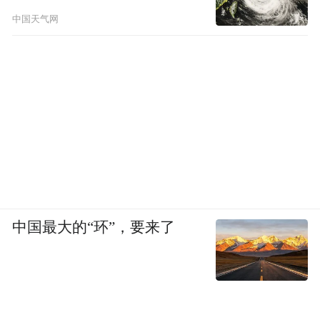
中国天气网
奖励程序
对于符合《细则》规定的举报奖励条件的，
按照以下程序办理举报奖励：
市场监督管理部门办案机构案件承办人员应
当在接到奖励申请之日起30个工作日内，填
写《重大违法行为举报奖励审批表》，列明
举报内容，提出举报等级、奖励标准和金额
中国最大的“环”，要来了
的建议，并附相关材料，经办案机构负责
人、财务机构负责人审核后，报送部门分管
执法和财务的负责人分别进行审批。
单笔奖励金额达到10万元（含10万元）的，