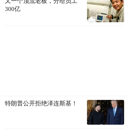
又一个顶流老板，分给员工
无罚没款的案件，一级举报奖励至三级举报
300亿
奖励的奖励金额应当分别不低于5000元、
3000元、1000元。违法主体内部人员举报
的，可以适当提高奖励标准，提高额度最高
不得超过原奖励标准的1倍。
每起案件的举报奖励金额上限为
100万元
，
单笔奖励金额达到50万元以上（含50万元）
的，由发放举报奖励资金的市场监督管理部
门商本级政府财政部门确定。
奖励条件
特朗普公开拒绝泽连斯基！
获得举报奖励应当同时符合下列条件：