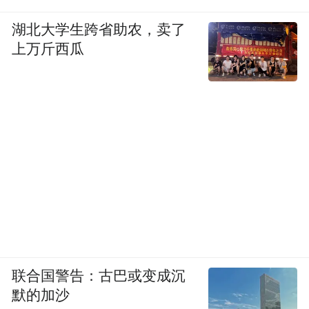
特殊情况下，经向市场监管部门申请，可适
湖北大学生跨省助农，卖了
当延长举报奖励申请、领取期限，最长不得
上万斤西瓜
超过10个工作日。举报人无正当理由逾期未
申请、领取奖励的，视为主动放弃。
举报人委托他人申领的，受托人须同时持有
举报人授权委托书、举报人和受托人的有效
身份证明。
《细则》明确，市场监督管理部门应当依法
保护举报人的合法权益，严格为举报人保
密，不得泄露举报人的相关信息。举报人伪
联合国警告：古巴或变成沉
造材料、隐瞒事实，取得举报奖励，或者经
默的加沙
市场监督管理部门查实不符合奖励条件的，