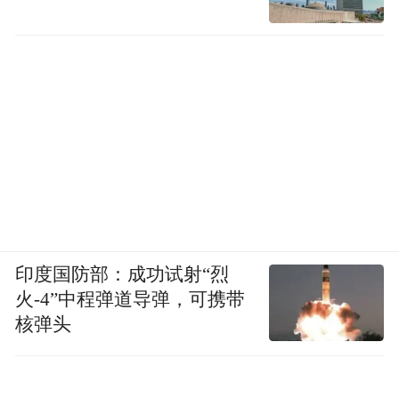
市场监督管理部门有权收回奖励奖金。举报
人故意捏造事实诬告他人，或者弄虚作假骗
取奖励资金，依法承担相应责任；涉嫌犯罪
的，依法追究刑事责任。
来源：浙江发布
“特别声明：以上作品内容(包括在内的视频、图片或音
频)为凤凰网旗下自媒体平台“大风号”用户上传并发
布，本平台仅提供信息存储空间服务。
印度国防部：成功试射“烈
Notice: The content above (including the videos,
火-4”中程弹道导弹，可携带
pictures and audios if any) is uploaded and posted
核弹头
by the user of Dafeng Hao, which is a social media
platform and merely provides information storage
space services.”