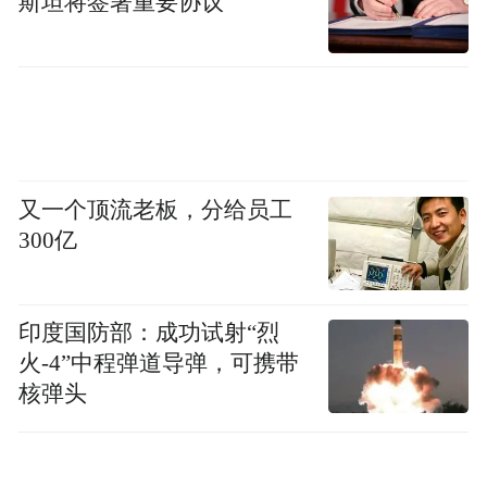
斯坦将签署重要协议
为或者涉嫌犯罪；
二级举报奖励
该等级认定标准是提供被举报方的违法事实
及直接证据，举报内容与违法事实完全相
符；
又一个顶流老板，分给员工
300亿
三级举报奖励
该等级认定标准是提供被举报方的基本违法
印度国防部：成功试射“烈
火-4”中程弹道导弹，可携带
事实及相关证据，举报内容与违法事实基本
核弹头
相符。