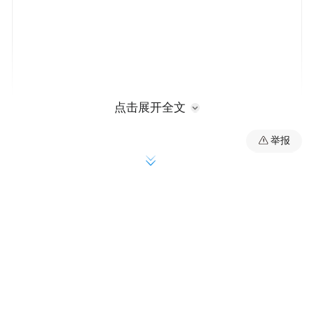
点击展开全文
举报
《细则》所称重大违法行为是指涉嫌犯罪或
者依法被处以责令停产停业、责令关闭、吊
销（撤销）许可证件、较大数额罚没款等行
政处罚的违法行为。法律、法规、规章另有
规定的，可以从其规定。
浙江省范围内市场监管领域重大违法行为举