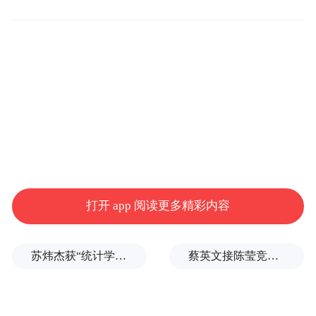
报奖励中的“较大数额罚没款”，是指对自然
人、法人或者其他组织处以罚款、没收违法
所得、没收非法财物合计10万元（含10万
元）以上。
打开 app 阅读更多精彩内容
苏炜杰获“统计学界的诺贝尔奖”，又是北大数院07级
蔡英文接陈莹竞选总部主委？郭正亮爆玄机：她的谋划是陈其迈