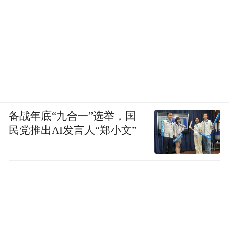
应经部门负责人集体讨论决定，并报部门主
要负责人审批。各地市场监管部门财务制度
严于此规定的，从其规定。
案件承办人员应在部门负责人批准之日起5个
工作日内联系举报人告知举报奖励决定。
备战年底“九合一”选举，国
举报人对奖励金额有异议的，可以在收到相
民党推出AI发言人“郑小文”
关决定告知之日起10个工作日内，向实施举
报奖励的市场监督管理部门提出复核申请。
市场监督管理部门收到复核请求后，案件承
办机构应当组织审查复核，并在收到复核请
求后10个工作日内作出复核决定，通知举报