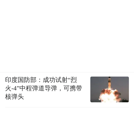
有明确的被举报对象和具体违法事实或者违
法犯罪线索，并提供了关键证据；
举报内容事先未被市场监督管理部门掌握；
举报内容经市场监督管理部门查处结案并被
行政处罚，或者依法移送司法机关被追究刑
事责任。
印度国防部：成功试射“烈
火-4”中程弹道导弹，可携带
举报奖励的实施应当遵循以下原则：
核弹头
同一案件由两个及以上举报人分别以同一线
奖励第一时间举报人
索举报的，
，第一时间
举报人的认定以收到有效举报线索时间为